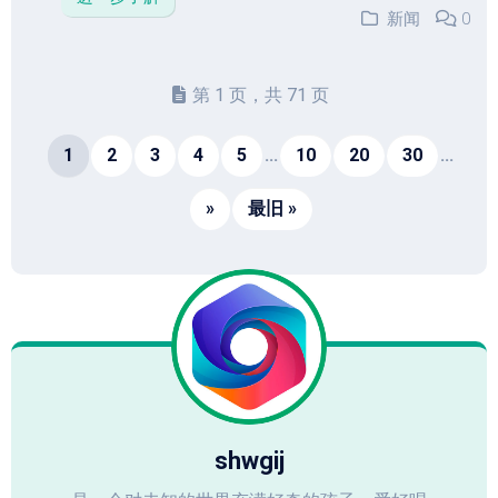
新闻
0
第 1 页，共 71 页
1
2
3
4
5
...
10
20
30
...
»
最旧 »
shwgij