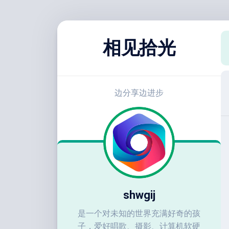
跳
至
相见拾光
内
容
边分享边进步
shwgij
是一个对未知的世界充满好奇的孩
子，爱好唱歌、摄影、计算机软硬