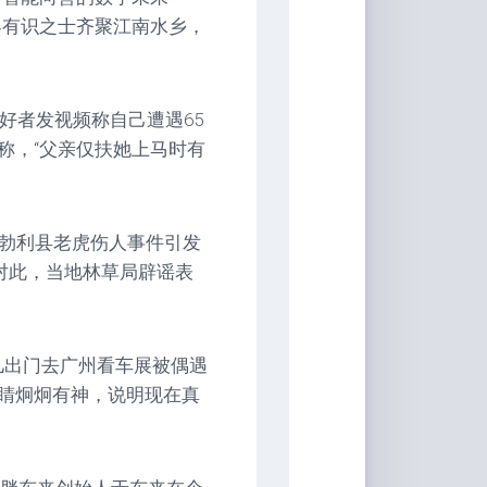
界有识之士齐聚江南水乡，
好者发视频称自己遭遇65
称，“父亲仅扶她上马时有
江勃利县老虎伤人事件引发
，对此，当地林草局辟谣表
女儿出门去广州看车展被偶遇
睛炯炯有神，说明现在真