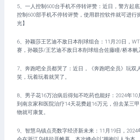
5、一人控制600台手机不停转评赞：近日，警方起
控制600部手机不停转评赞，使用群控软件就可进行
光】
6、孙颖莎王艺迪不敌日本削球组合：11月20日，WT
赛，孙颖莎/王艺迪不敌日本削球组合佐藤瞳/桥本帆
7、奔跑吧全员都哭了：近日，《奔跑吧全员》玩双
笑，玩着玩着就哭了。
8、男子花16万治病后得知不吃药也能好：2024年1
到南京家和医院治疗14天花费超16万元，但去某三
物就可康复。
9、智慧乌镇点亮数字经济新未来：11月19日，202
会在浙江乌镇拉开帷幕，本次峰会以“拥抱以人为本