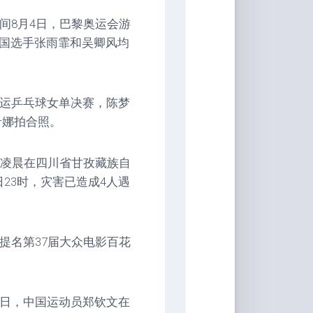
间8月4日，巴黎奥运会游
中国选手张雨霏和吴卿风均
奥运乒乓球女单决赛，陈梦
希娜拍合照。
日凌晨在四川省甘孜藏族自
23时，灾害已造成4人遇
提名第37届大众电影百花
4日，中国运动员郑钦文在