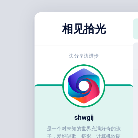
跳
至
相见拾光
内
容
边分享边进步
shwgij
是一个对未知的世界充满好奇的孩
子，爱好唱歌、摄影、计算机软硬