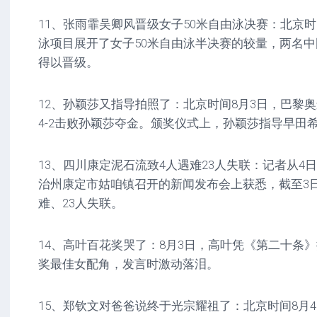
11、张雨霏吴卿风晋级女子50米自由泳决赛：北京时
泳项目展开了女子50米自由泳半决赛的较量，两名
得以晋级。
12、孙颖莎又指导拍照了：北京时间8月3日，巴黎
4-2击败孙颖莎夺金。颁奖仪式上，孙颖莎指导早田
13、四川康定泥石流致4人遇难23人失联：记者从4
治州康定市姑咱镇召开的新闻发布会上获悉，截至3日
难、23人失联。
14、高叶百花奖哭了：8月3日，高叶凭《第二十条》
奖最佳女配角，发言时激动落泪。
15、郑钦文对爸爸说终于光宗耀祖了：北京时间8月