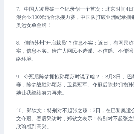
7、中国人凌晨破一个纪录创一个首次：北京时间4
混合4×100米混合泳接力赛，中国队打破亚洲纪录
奥运女单金牌！
8、佳能苏州“开启裁员”？信息不实：近日，有网民
实，信息不实。请广大网民不造谣、不信谣、不传谣
络环境。
9、夺冠后陈梦拥抱孙颖莎时说了啥？：8月3日， 
赛，陈梦战胜孙颖莎，卫冕冠军。夺冠后陈梦拥抱孙
她让我继续努力再来。
10、郑钦文：特别对不起张之臻：3日，在巴黎奥运
文夺冠。赛后采访时，郑钦文表示：特别对不起张之
欣瑜感到高兴。