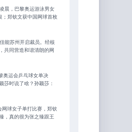
日凌晨，巴黎奥运游泳男女
摘银；郑钦文获中国网球首枚
称佳能苏州开启裁员。经核
，共同营造和谐清朗的网
巴黎奥运会乒乓球女单决
颖莎时说了啥？孙颖莎：
会网球女子单打比赛，郑钦
臻，真的很为张之臻跟王