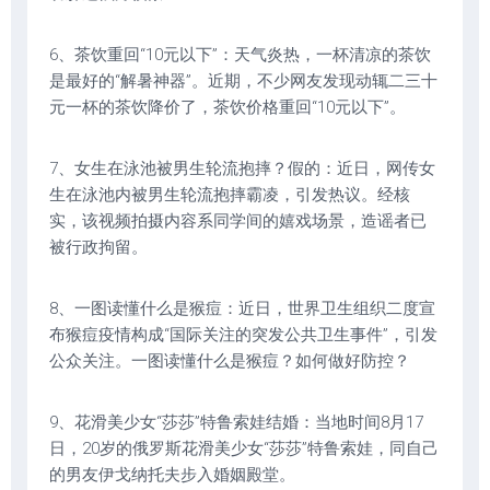
6、茶饮重回“10元以下”：天气炎热，一杯清凉的茶饮
是最好的“解暑神器”。近期，不少网友发现动辄二三十
元一杯的茶饮降价了，茶饮价格重回“10元以下”。
7、女生在泳池被男生轮流抱摔？假的：近日，网传女
生在泳池内被男生轮流抱摔霸凌，引发热议。经核
实，该视频拍摄内容系同学间的嬉戏场景，造谣者已
被行政拘留。
8、一图读懂什么是猴痘：近日，世界卫生组织二度宣
布猴痘疫情构成“国际关注的突发公共卫生事件”，引发
公众关注。一图读懂什么是猴痘？如何做好防控？
9、花滑美少女“莎莎”特鲁索娃结婚：当地时间8月17
日，20岁的俄罗斯花滑美少女“莎莎”特鲁索娃，同自己
的男友伊戈纳托夫步入婚姻殿堂。