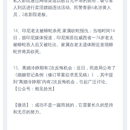
私人影院通过网络渠道以数百元不等的费用，吸引客
人到店进行卖淫嫖娼违法活动。民警查获6名涉黄人
员，2名影院老板。
14、印尼老太被蟒蛇杀死 家属砍蛇报仇：当地时间14
日，据印尼媒体报道，印尼南苏拉威西省一74岁老太
被蟒蛇吞入后又被吐出。家属在老太遗体附近发现蟒
蛇并将其砍死。
15、离婚冷静期有2次反悔机会：近日，民政局公布了
《婚姻登记条例（修订草案征求意见稿）》，其中提
到“离婚冷静期”内有2次反悔机会，引起广泛讨论。
【公众号：相见拾光】
【微语】：成功不是一蹴而就的，它需要长久的坚持
和无尽的努力。