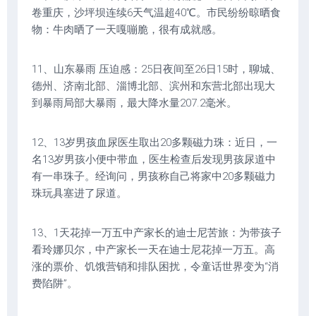
卷重庆，沙坪坝连续6天气温超40℃。市民纷纷晾晒食
物：牛肉晒了一天嘎嘣脆，很有成就感。
11、山东暴雨 压迫感：25日夜间至26日15时，聊城、
德州、济南北部、淄博北部、滨州和东营北部出现大
到暴雨局部大暴雨，最大降水量207.2毫米。
12、13岁男孩血尿医生取出20多颗磁力珠：近日，一
名13岁男孩小便中带血，医生检查后发现男孩尿道中
有一串珠子。经询问，男孩称自己将家中20多颗磁力
珠玩具塞进了尿道。
13、1天花掉一万五中产家长的迪士尼苦旅：为带孩子
看玲娜贝尔，中产家长一天在迪士尼花掉一万五。高
涨的票价、饥饿营销和排队困扰，令童话世界变为“消
费陷阱”。