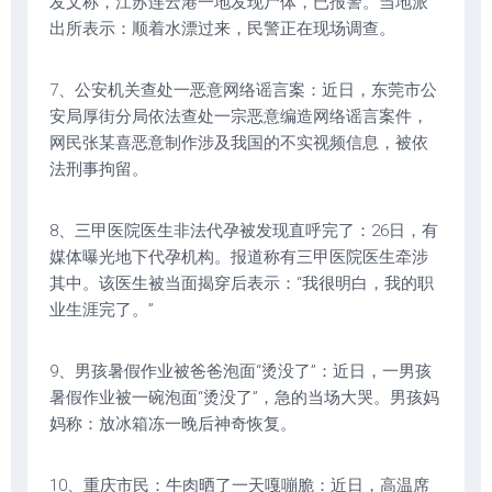
发文称，江苏连云港一地发现尸体，已报警。当地派
出所表示：顺着水漂过来，民警正在现场调查。
7、公安机关查处一恶意网络谣言案：近日，东莞市公
安局厚街分局依法查处一宗恶意编造网络谣言案件，
网民张某喜恶意制作涉及我国的不实视频信息，被依
法刑事拘留。
8、三甲医院医生非法代孕被发现直呼完了：26日，有
媒体曝光地下代孕机构。报道称有三甲医院医生牵涉
其中。该医生被当面揭穿后表示：“我很明白，我的职
业生涯完了。”
9、男孩暑假作业被爸爸泡面“烫没了”：近日，一男孩
暑假作业被一碗泡面“烫没了”，急的当场大哭。男孩妈
妈称：放冰箱冻一晚后神奇恢复。
10、重庆市民：牛肉晒了一天嘎嘣脆：近日，高温席