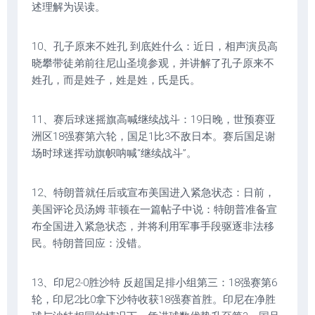
述理解为误读。
10、孔子原来不姓孔 到底姓什么：近日，相声演员高
晓攀带徒弟前往尼山圣境参观，并讲解了孔子原来不
姓孔，而是姓子，姓是姓，氏是氏。
11、赛后球迷摇旗高喊继续战斗：19日晚，世预赛亚
洲区18强赛第六轮，国足1比3不敌日本。赛后国足谢
场时球迷挥动旗帜呐喊“继续战斗”。
12、特朗普就任后或宣布美国进入紧急状态：日前，
美国评论员汤姆·菲顿在一篇帖子中说：特朗普准备宣
布全国进入紧急状态，并将利用军事手段驱逐非法移
民。特朗普回应：没错。
13、印尼2-0胜沙特 反超国足排小组第三：18强赛第6
轮，印尼2比0拿下沙特收获18强赛首胜。印尼在净胜