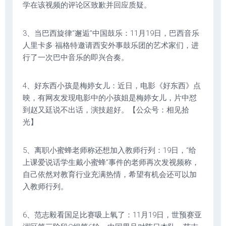
学在该视频的评论区致歉并回应质疑。
3、当巴西旋律“邂逅”中国鼓乐：11月19日，巴西音乐
人里卡多·福格特邀请西安外事鼓乐团的艺术家们，进
行了一次巴中音乐的即兴合奏。
4、好东西小孩是梅婷女儿：近日，电影《好东西》点
映，有网友发现电影中的小孩姐是梅婷女儿，片中怼
到赵又廷说不出话，演技超好。【公众号：相见拾
光】
5、离职小蜜蜂老师称还想加入教师行列：19日，“给
上课爱说话学生戴小蜜蜂”事件的老师再次发视频称，
自己依然对教育行业充满热情，希望有机会还可以加
入教师行列。
6、范志毅看国足比赛吸上氧了：11月19日，世预赛亚