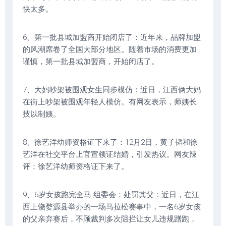
快太多。
6、第一批县城加盟商开始闭店了：近年来，品牌加盟
的风潮席卷了全国大部分地区。随着市场的消费更加
谨慎，第一批县城加盟商，开始闭店了。
7、大妈吵架被围观女生同步模仿：近日，江西俩大妈
在街上吵架被围观年轻人模仿。有网友表示，师姨长
技以制姨。
8、徐艺洋幼师资格证下来了：12月2日，黄子韬和徐
艺洋在社交平台上官宣领证结婚，引发热议。网友辣
评：徐艺洋幼师资格证下来了。
9、6岁女孩跑完全马 组委会：处罚其父：近日，在江
西上饶婺源县举办的一场马拉松赛事中，一名6岁女孩
的父亲弃赛后，不顾裁判多次阻拦让女儿违规蹭跑，