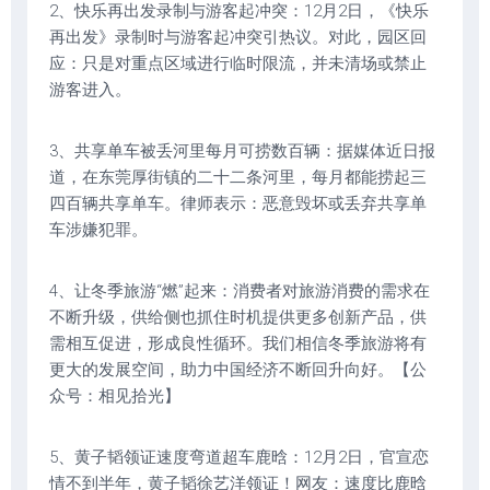
2、快乐再出发录制与游客起冲突：12月2日，《快乐
再出发》录制时与游客起冲突引热议。对此，园区回
应：只是对重点区域进行临时限流，并未清场或禁止
游客进入。
3、共享单车被丢河里每月可捞数百辆：据媒体近日报
道，在东莞厚街镇的二十二条河里，每月都能捞起三
四百辆共享单车。律师表示：恶意毁坏或丢弃共享单
车涉嫌犯罪。
4、让冬季旅游“燃”起来：消费者对旅游消费的需求在
不断升级，供给侧也抓住时机提供更多创新产品，供
需相互促进，形成良性循环。我们相信冬季旅游将有
更大的发展空间，助力中国经济不断回升向好。【公
众号：相见拾光】
5、黄子韬领证速度弯道超车鹿晗：12月2日，官宣恋
情不到半年，黄子韬徐艺洋领证！网友：速度比鹿晗