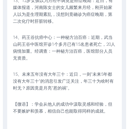
13、12岁女孩以为月经不调竟是癌症晚期：近日，有
媒体报道，河南陈女士的女儿频繁来月经，刚开始家
人以为是生理期紊乱，没想到竟确诊为癌症晚期，第
二次化疗时肝脏转移。
14、药王谷抗癌中心：一种秘方治百癌：近期，武当
山药王谷中医馆开诊1个多月已有15名患者死亡，20人
病情加重。经调查：一种秘方治百癌，医馆部分人员
无资质。
15、未来五年没有大年三十：近日，一则“未来5年都
没有大年三十”的消息引发广泛关注，年三十为啥时有
时无？原因竟是月亮“惹的祸”。
【微语】：学会从他人的成功中汲取灵感和经验，但
不要嫉妒和羡慕，相信自己也能取得同样的成就。