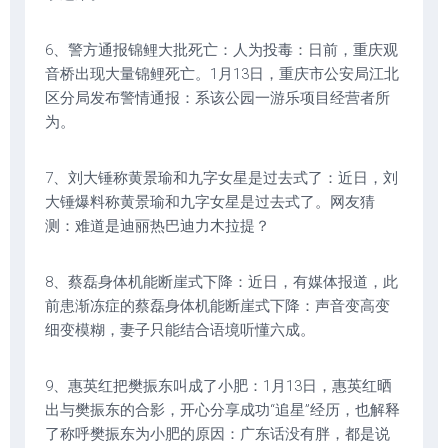
6、警方通报锦鲤大批死亡：人为投毒：日前，重庆观
音桥出现大量锦鲤死亡。1月13日，重庆市公安局江北
区分局发布警情通报：系该公园一游乐项目经营者所
为。
7、刘大锤称黄景瑜和九字女星是过去式了：近日，刘
大锤爆料称黄景瑜和九字女星是过去式了。网友猜
测：难道是迪丽热巴迪力木拉提？
8、蔡磊身体机能断崖式下降：近日，有媒体报道，此
前患渐冻症的蔡磊身体机能断崖式下降：声音变高变
细变模糊，妻子只能结合语境听懂六成。
9、惠英红把樊振东叫成了小肥：1月13日，惠英红晒
出与樊振东的合影，开心分享成功“追星”经历，也解释
了称呼樊振东为小肥的原因：广东话没有胖，都是说