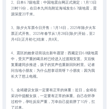
2、日本6.7级地震：中国地震台网正式测定：1月13日
20时19分，在日本九州岛附近海域发生6.7级地震，震
源深度20千米。
3、除夕火车票今日开售：1月14日，2025年除夕火车
票正式开售。2025年春节从1月28日(除夕)开始，至2
月4日(正月初七)结束，共8天。
4、震区的她拿话筒说出新年愿望：西藏定日6.8级地震
中，受灾严重的噶旦村已经进入过渡期安置。灾后恢
复重建同步推进，孩子的笑声也重新回到村里。记者
问当地小朋友：为什么想拿话筒呀？小朋友：因为我
长大了想上电视。
5、金靖建议女孩一定要有正常的体重：近日，金靖在
采访中提醒女孩，一定要有正常的体重。自己在怀孕
过程中，孕吐反应严重，万幸自己提前胖了10斤，扛
了过来。