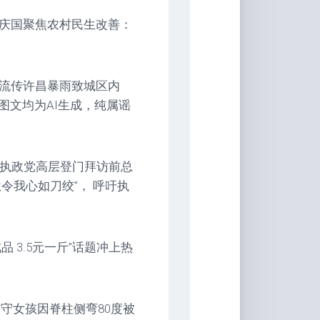
卢庆国聚焦农村民生改善：
上流传许昌暴雨致城区内
图文均为AI生成，纯属谣
韩执政党高层登门拜访前总
令我心如刀绞”， 呼吁执
品 3.5元一斤”话题冲上热
留守女孩因脊柱侧弯80度被