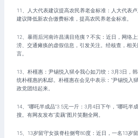
11、人大代表建议提高农民养老金标准：人大代表
建议降低新农合缴费标准，提高农民养老金标准。
12、暴雨后河南许昌满目疮痍？不实：近日，网络
涝、交通瘫痪的虚假信息，引发关注。经核查，相关
言。
13、朴槿惠：尹锡悦入狱令我心如刀绞：3月3日，
统朴槿惠的私邸。朴槿惠在会见中表示：“尹锡悦入狱
政党团结起来。
14、“哪吒半成品”3.5元一斤：3月4日下午，“哪吒半成
搜。有网友发布“卖藕”图片笑翻全网。
15、13岁留守女孩脊柱侧弯80度：近日，一名13岁