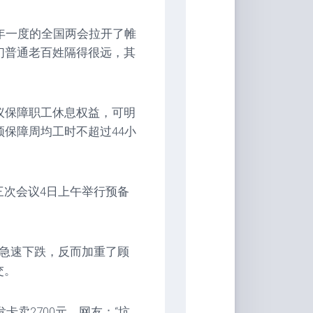
一年一度的全国两会拉开了帷
们普通老百姓隔得很远，其
议保障职工休息权益，可明
须保障周均工时不超过44小
三次会议4日上午举行预备
波急速下跌，反而加重了顾
交。
卡卖2700元。网友：“坑