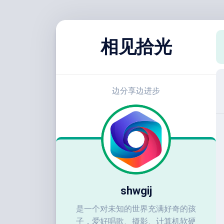
跳
至
相见拾光
内
容
边分享边进步
shwgij
是一个对未知的世界充满好奇的孩
子，爱好唱歌、摄影、计算机软硬