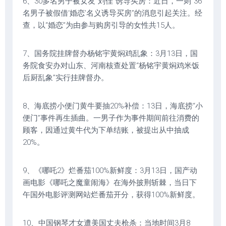
6、30多名男子被女友“刘佳”诱导买房：近日，一则“36
名男子被假借‘婚恋’名义诱导买房”的消息引起关注。经
查，以“婚恋”为由参与购房引导的女性共15人。
7、国务院挂牌督办杨铭宇黄焖鸡乱象：3月13日，国
务院食安办对山东、河南核查处置“杨铭宇黄焖鸡米饭
后厨乱象”实行挂牌督办。
8、海底捞小便门黄牛要抽20%补偿：13日，海底捞“小
便门”事件再生插曲。一男子作为事件期间前往消费的
顾客，因通过黄牛代为下单结账，被提出从中抽成
20%。
9、《哪吒2》烂番茄100%新鲜度：3月13日，国产动
画电影《哪吒之魔童闹海》在海外披荆斩棘，当日下
午国外电影评测网站烂番茄开分，获得100%新鲜度。
10、中国钢琴才女遭美国丈夫枪杀：当地时间3月8