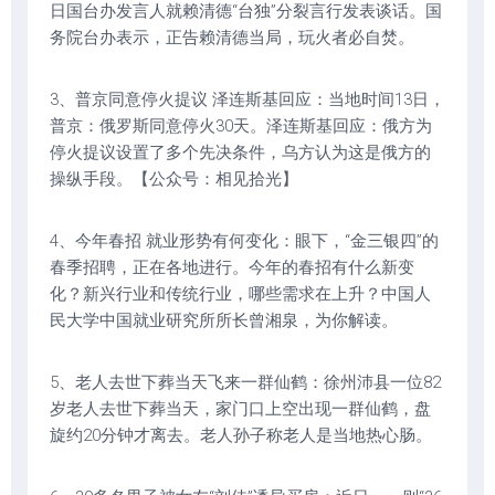
日国台办发言人就赖清德“台独”分裂言行发表谈话。国
务院台办表示，正告赖清德当局，玩火者必自焚。
3、普京同意停火提议 泽连斯基回应：当地时间13日，
普京：俄罗斯同意停火30天。泽连斯基回应：俄方为
停火提议设置了多个先决条件，乌方认为这是俄方的
操纵手段。【公众号：相见拾光】
4、今年春招 就业形势有何变化：眼下，“金三银四”的
春季招聘，正在各地进行。今年的春招有什么新变
化？新兴行业和传统行业，哪些需求在上升？中国人
民大学中国就业研究所所长曾湘泉，为你解读。
5、老人去世下葬当天飞来一群仙鹤：徐州沛县一位82
岁老人去世下葬当天，家门口上空出现一群仙鹤，盘
旋约20分钟才离去。老人孙子称老人是当地热心肠。