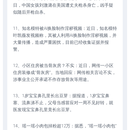
日，中国女孩刘溦潞在美国遭丈夫枪杀身亡，凶手疑
似随后开枪自杀。
11、知名模特被AI换脸制作淫秽视频：近日，知名模特
叶凯薇发视频称，其被人利用AI换脸制作淫秽视频，并
大量传播，造成严重困扰，目前已经收集证据并报
警。
12、小区住房被当骨灰房？不实：近日，网传一小区
住房装修成“骨灰房”。当地回应：网传相关言论不实，
涉事业主公开承诺不作存放骨灰等用途。
13、1岁宝宝鼻孔里长出豆芽：据报道，1岁宝宝鼻
塞、流鼻涕不止，父母当感冒应对一周不见好转，就
医发现宝宝鼻孔里竟长出豆芽。
14、瑶一瑶小肉包掉粉超12万：据悉，“瑶一瑶小肉包”