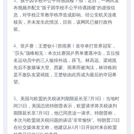
3、孩子因学校不公平待遇跳楼？假：近日，一网民发
布视频并配文“孩子因学校不公平待遇跳楼”的虚假信
息，对学校正常教学秩序造成影响。经公安机关连夜
核实，并未发生此情况，目前，该网民已被行政拘
留。
4、世乒赛：王楚钦4-1胜雨果！首夺单打世界冠军，
“莎头”顶峰相见：本次比赛国乒男单遭遇冲击，五位报
名运动员中的三人输掉外战，薛飞、林高远、梁靖崑
先后不敌篠塚大登、西蒙、雨果而被淘汰，林诗栋则
是不敌队友梁靖崑，王楚钦由此而成为最后的夺冠希
望。
5、美国与欧盟的关税谈判期限延长至7月9日：当地时
间25日，美国总统特朗普表示，欧盟请求将关税谈判
期限延长至7月9日，他已同意这一请求。特朗普称，
本次与欧盟就关税问题的谈话“非常愉快”。特朗普23日
在社交媒体发文称，他建议从6月1日开始对来自欧盟