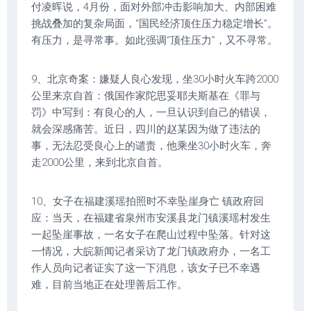
付凌晖说，4月份，面对外部冲击影响加大、内部困难
挑战叠加的复杂局面，“国民经济顶住压力稳定增长”。
有压力，是寻常事。如此强调“顶住压力”，又不寻常。
9、北京奇案：嫌疑人良心发现，坐30小时火车跨2000
公里来京自首：俄国作家陀思妥耶夫斯基在《罪与
罚》中写到：有良心的人，一旦认识到自己的错误，
就会深感痛苦。近日，四川的赵某因为做了违法的
事，无法忍受良心上的谴责，他乘坐30小时火车，奔
走2000公里，来到北京自首。
10、女子在福建溪瑶拍照时不幸坠崖身亡 镇政府回
应：当天，在福建省泉州市安溪县龙门镇溪瑶村发生
一起坠崖事故，一名女子在爬山过程中坠落。针对这
一情况，大皖新闻记者采访了龙门镇政府办，一名工
作人员向记者证实了这一下消息，该女子已不幸遇
难，目前当地正在处理善后工作。