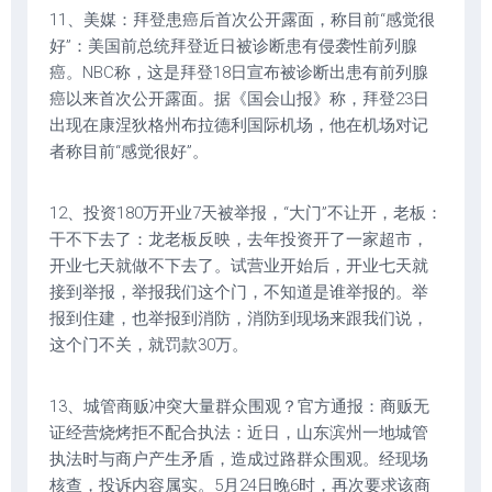
11、美媒：拜登患癌后首次公开露面，称目前“感觉很
好”：美国前总统拜登近日被诊断患有侵袭性前列腺
癌。NBC称，这是拜登18日宣布被诊断出患有前列腺
癌以来首次公开露面。据《国会山报》称，拜登23日
出现在康涅狄格州布拉德利国际机场，他在机场对记
者称目前“感觉很好”。
12、投资180万开业7天被举报，“大门”不让开，老板：
干不下去了：龙老板反映，去年投资开了一家超市，
开业七天就做不下去了。试营业开始后，开业七天就
接到举报，举报我们这个门，不知道是谁举报的。举
报到住建，也举报到消防，消防到现场来跟我们说，
这个门不关，就罚款30万。
13、城管商贩冲突大量群众围观？官方通报：商贩无
证经营烧烤拒不配合执法：近日，山东滨州一地城管
执法时与商户产生矛盾，造成过路群众围观。经现场
核查，投诉内容属实。5月24日晚6时，再次要求该商