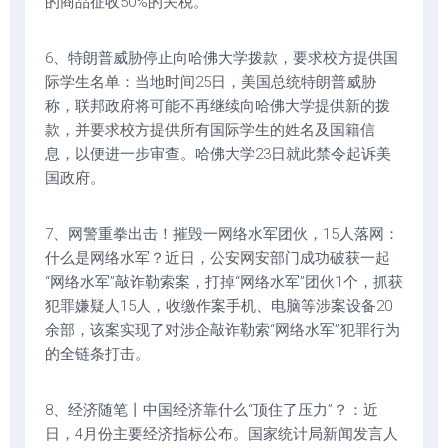
的商品征收50%的关税。
6、特朗普威胁停止向哈佛大学拨款，要求校方提供国
际学生名单：当地时间25日，美国总统特朗普威胁
称，联邦政府将可能不再继续向哈佛大学提供新的拨
款，并要求校方提供所有国际学生的姓名及国籍信
息，以便进一步审查。哈佛大学23日就此禁令起诉美
国政府。
7、网警重拳出击！摧毁一网络水军团伙，15人落网：
什么是网络水军？近日，公安网安部门成功破获一起
“网络水军”敲诈勒索案，打掉“网络水军”团伙1个，抓获
犯罪嫌疑人15人，收缴作案手机、电脑等涉案设备20
余部，该案实现了对涉企敲诈勒索“网络水军”犯罪行为
的全链条打击。
8、经济随笔丨中国经济靠什么“顶住了压力”？：近
日，4月份主要经济指标公布。国家统计局新闻发言人