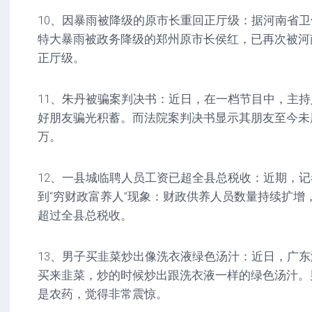
10、因暴雨被降级的原市长重回正厅级：据河南省卫健
特大暴雨被政务降级的郑州原市长侯红，已再次被河
正厅级。
11、朱丹被骗案判决书：近日，在一档节目中，主
好朋友骗光积蓄。而法院案判决书显示其朋友至今未履
万。
12、一县城临聘人员工资已超全县总税收：近期，记
到“穷财政富养人”现象：财政供养人员数量持续扩增
超过全县总税收。
13、男子买韭菜炒出像洗衣液绿色汤汁：近日，广
买来韭菜，炒的时候炒出跟洗衣液一样的绿色汤汁。
是农药，觉得非常震惊。