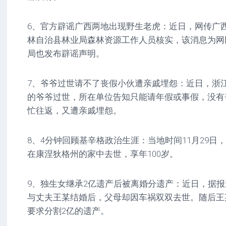
6、官方辟谣广西两地出现野生老虎：近日，网传广
林自治县林业局森林资源工作人员核实，该消息为网
局也发布辟谣声明。
7、爷爷过世请不了丧假小伙遭亲戚埋怨：近日，浙
的爷爷过世，所在单位告知只能请年假或事假，没有
忙往返，又遭亲戚埋怨。
8、4分钟回顾基辛格政治生涯：当地时间11月29日
在康涅狄格州的家中去世，享年100岁。
9、独生女继承2亿遗产后被离婚分遗产：近日，据
与丈夫王某结婚后，父母却因车祸双双去世。随后王
要求分割2亿的遗产。