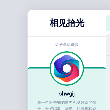
跳
至
相见拾光
内
容
边分享边进步
shwgij
是一个对未知的世界充满好奇的孩
子，爱好唱歌、摄影、计算机软硬