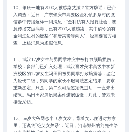
10、肇庆一地有2000人被感染艾滋？警方辟谣：已介
入调查：近日，广东肇庆市高要区金利镇多条村的微
信群中传播这样一则消息：“金利镇有人报复社会，恶
意传播艾滋病毒，已有2000人被感染，其中确诊的有
金利江边村的唐某军和唐某贤等两人”。经高要警方核
查，上述消息为虚假信息。
11、武汉17岁女生与男同学冲突中被打致颅脑损伤，
学校：多部门已介入处理：武汉育才美术高级中学新
洲校区的17岁女生冯田田被男同学打致脑震荡，鉴定
为轻伤二级，男同学的家长不服司法鉴定结果，要求
重新鉴定。只是，第二次司法鉴定做过后，一直未出
结果。冯田田家属质疑案件进展缓慢，对此，警方未
接受采访。
12、68岁大爷网恋小10岁女友，背着女儿住进对方家
里，还说“断绝父女关系”：近日，河南郑州的刘先生给