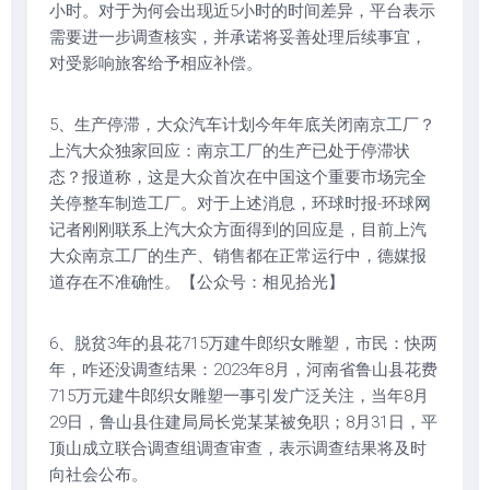
小时。对于为何会出现近5小时的时间差异，平台表示
需要进一步调查核实，并承诺将妥善处理后续事宜，
对受影响旅客给予相应补偿。
5、生产停滞，大众汽车计划今年年底关闭南京工厂？
上汽大众独家回应：南京工厂的生产已处于停滞状
态？报道称，这是大众首次在中国这个重要市场完全
关停整车制造工厂。对于上述消息，环球时报-环球网
记者刚刚联系上汽大众方面得到的回应是，目前上汽
大众南京工厂的生产、销售都在正常运行中，德媒报
道存在不准确性。【公众号：相见拾光】
6、脱贫3年的县花715万建牛郎织女雕塑，市民：快两
年，咋还没调查结果：2023年8月，河南省鲁山县花费
715万元建牛郎织女雕塑一事引发广泛关注，当年8月
29日，鲁山县住建局局长党某某被免职；8月31日，平
顶山成立联合调查组调查审查，表示调查结果将及时
向社会公布。