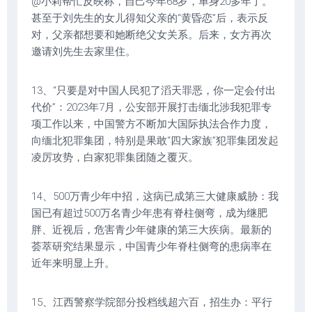
@小莉帮忙反映称，自己今年68岁，单身20多年了。
甚至于刘先生的女儿得知父亲的“黄昏恋”后，表示反
对，父亲都想要和她断绝父女关系。后来，女方再次
邀请刘先生去家里住。
13、“只要是对中国人民犯了滔天罪恶，你一定会付出
代价”：2023年7月，公安部开展打击缅北涉我犯罪专
项工作以来，中国警方不断加大国际执法合作力度，
向缅北犯罪集团，特别是果敢“四大家族”犯罪集团发起
凌厉攻势，白家犯罪集团随之覆灭。
14、500万青少年中招，这病已成第三大健康威胁：我
国已有超过500万名青少年患有脊柱侧弯，成为继肥
胖、近视后，危害青少年健康的第三大疾病。最新的
荟萃研究结果显示，中国青少年脊柱侧弯的患病率在
近年来明显上升。
15、江西警察学院部分投档线超六百，招生办：平行