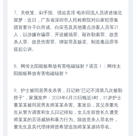
7、关铁笼、剁手指、强迫卖淫 电诈回流人员讲述缅北
噩梦：近日，广东省深圳市人民检察院对白家犯罪集
团首要分子白所成、白应苍及其他重点涉案人员等21
人，以涉嫌诈骗罪、开设赌场罪、敲诈勒索罪、故意
杀人罪、故意伤害罪、绑架罪及贩卖、制造毒品罪等
提起公诉。
8、网传太阳能板释放有害电磁辐射？谣言！：网传太
阳能板释放有害电磁辐射？
9、护士被同居男友杀害，日记称“已记不清第几次被勒
脖子”，家属发声：2024年6月20日晚近6时，31岁护士
董某某被同居男友师某某杀害。案发后，其父亲董先
生从警方调查和女儿日记得知，女儿生前曾长久遭受
师某某的言语威胁和暴力行为。除故意杀人罪名外，
董先生及其代理律师曾希望追加师某某虐待罪名。