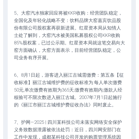
5、大窑汽水独家回应将被KKR收购：经营团队稳定，
全国化及年轻化战略不变：饮料品牌大窑嘉宾饮品股
份有限公司股权案再获新进展。红星资本局从知情人
士处了解到，大窑汽水被美国私募股权公司KKR收购
85%股权案，已过公示期。红星资本局就这笔交易向大
窑方面确认，大窑方面表示，目前经营团队稳定，公
司业务有序开展。
6、8月1日起，游客进入丽江古城需缴费：第五条【征
收标准】丽江古城维护费的征收标准为:每人单次缴费
50元,单次缴费有效期为365天;缴费有效期内,缴款人经
核验可不限次数进入丽江古城。2007年7月1日起施行
的《丽江市丽江古城维护费征收办法》同时废止。
7、护网—2025 | 四川某科技公司未落实网络安全保护
义务致数据泄露被依法处罚：近日，四川网安部门在
工作中发现，成都某科技公司开发的购票管理系统因