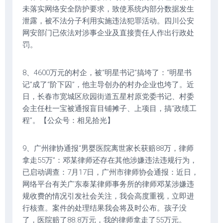
未落实网络安全防护要求，致使系统内部分数据发生
泄露，被不法分子利用实施违法犯罪活动。四川公安
网安部门已依法对涉事企业及直接责任人作出行政处
罚。
8、4600万元的村企，被“明星书记”搞垮了：“明星书
记”成了“阶下囚”，他主导创办的村办企业也垮了。近
日，长春市宽城区欣园街道五星村原党委书记、村委
会主任杜一宝被通报盲目铺摊子、上项目，搞“政绩工
程”。【公众号：相见拾光】
9、广州律协通报“男婴医院离世家长获赔88万，律师
拿走55万”：邓某律师还存在其他涉嫌违法违规行为，
已启动调查：7月17日，广州市律师协会通报：近日，
网络平台有关广东泰某律师事务所的律师邓某涉嫌违
规收费的情况引发社会关注，我会高度重视，立即进
行核查。案件的处理结果我会将及时公布。孩子没
了，医院赔了88.8万元，我的律师拿走了55万元。