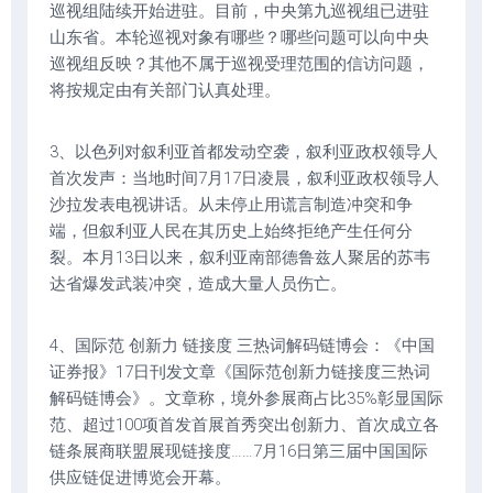
巡视组陆续开始进驻。目前，中央第九巡视组已进驻
山东省。本轮巡视对象有哪些？哪些问题可以向中央
巡视组反映？其他不属于巡视受理范围的信访问题，
将按规定由有关部门认真处理。
3、以色列对叙利亚首都发动空袭，叙利亚政权领导人
首次发声：当地时间7月17日凌晨，叙利亚政权领导人
沙拉发表电视讲话。从未停止用谎言制造冲突和争
端，但叙利亚人民在其历史上始终拒绝产生任何分
裂。本月13日以来，叙利亚南部德鲁兹人聚居的苏韦
达省爆发武装冲突，造成大量人员伤亡。
4、国际范 创新力 链接度 三热词解码链博会：《中国
证券报》17日刊发文章《国际范创新力链接度三热词
解码链博会》。文章称，境外参展商占比35%彰显国际
范、超过100项首发首展首秀突出创新力、首次成立各
链条展商联盟展现链接度……7月16日第三届中国国际
供应链促进博览会开幕。