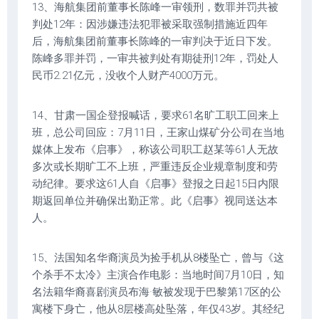
13、海航集团前董事长陈峰一审领刑，数罪并罚共被
判处12年：因涉嫌违法犯罪被采取强制措施近四年
后，海航集团前董事长陈峰的一审判决于近日下发。
陈峰多罪并罚，一审共被判处有期徒刑12年，罚处人
民币2.21亿元，没收个人财产4000万元。
14、甘肃一国企登报喊话，要求61名旷工职工回来上
班，总公司回应：7月11日，王家山煤矿分公司在当地
媒体上发布《启事》，称该公司职工赵某等61人无故
多次或长期旷工不上班，严重违反企业规章制度和劳
动纪律。要求这61人自《启事》登报之日起15日内限
期返回单位并确保出勤正常。此《启事》视同送达本
人。
15、法国知名华裔演员为捡手机从8楼坠亡，曾与《这
个杀手不太冷》主演合作电影：当地时间7月10日，知
名法籍华裔喜剧演员布海·敏被发现于巴黎第17区的公
寓楼下身亡，他从8层楼高处坠落，年仅43岁。其经纪