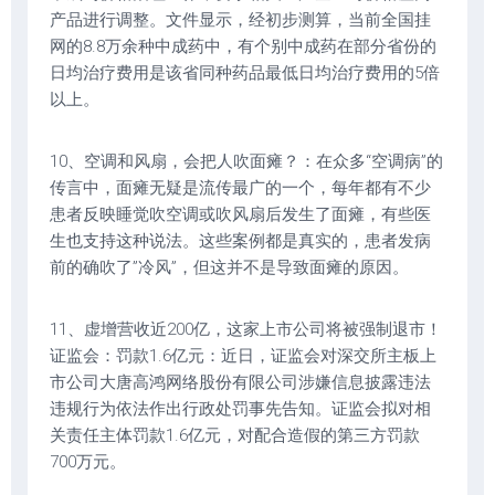
产品进行调整。文件显示，经初步测算，当前全国挂
网的8.8万余种中成药中，有个别中成药在部分省份的
日均治疗费用是该省同种药品最低日均治疗费用的5倍
以上。
10、空调和风扇，会把人吹面瘫？：在众多“空调病”的
传言中，面瘫无疑是流传最广的一个，每年都有不少
患者反映睡觉吹空调或吹风扇后发生了面瘫，有些医
生也支持这种说法。这些案例都是真实的，患者发病
前的确吹了”冷风”，但这并不是导致面瘫的原因。
11、虚增营收近200亿，这家上市公司将被强制退市！
证监会：罚款1.6亿元：近日，证监会对深交所主板上
市公司大唐高鸿网络股份有限公司涉嫌信息披露违法
违规行为依法作出行政处罚事先告知。证监会拟对相
关责任主体罚款1.6亿元，对配合造假的第三方罚款
700万元。