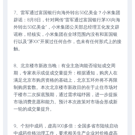
7、雷军通过富国银行向海外转出50亿美金？小米集团
辟谣：8月8日，针对网传“雷军通过富国银行茅XX向海
外转出50亿美金”，小米集团公关部总经理王化发文辟
谣称，经核实，小米集团在全球范围内没有和富国银
行以及“茅XX”开展过任何合作，也未有任何形式上的接
触。
8、北京楼市新政当晚：有业主急询能否缩短成交周
期，专家表示或促成交量提升：根据通知，购房人在
满足北京市购房资格的基础上，北京五环外将不再限
制购房套数。本次北京楼市新政目的在于止住市场对
于楼市二次探底预期，通过需求端纾困，进一步提振
市场消费意愿和能力。预计本次政策对市场会形成新
一轮的成交量提升。
9、个别中成药，虚高900多倍：全国多省市陆续启动
中成药价格治理工作，要求相关生产企业对价格虚高