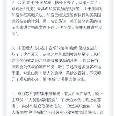
2、印度“硬刚”美国加税：防长不去了，武器不买了：
路透社8日援引未具名印度官员的话报道，由于美国对
印度加征高额关税，印度已经决定暂停执行购买美国
武器装备的计划。另一名官员说，关于暂停购买的指
示尚未通过书面文件下达，但“至少目前并无推进的动
向”。
3、中国经济信心说丨音乐节如何“唤醒”暑期文旅市
场？：这个夏天，从张北的草原到敦煌的星空，从哈
尔滨的俄式老阳台到珠海东澳岛的沙滩……以音乐节、
演唱会为代表的演艺经济，吸引了越来越多游客不远
千里、奔赴山海；动人的旋律、美妙的音符，不仅叩
开了观众的心扉，更“唤醒”了暑期文旅市场。
4、尊湃芯片窃密案细节曝光：有人白天在华为，晚上
去尊湃：“人员整编制挖角”、“白天在华为，晚上在尊
湃”、“内外勾结窃取保密信息”、“伪造离职假象”……骇
人听闻的“尊湃窃取华为芯片商业秘密案”细节曝光，该