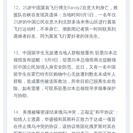
12、25岁中国翼装飞行博主RandyZ在意大利身亡，救
援队在峡谷发现其遗体：当地时间8月5日，一名年仅
25岁的中国公民在意大利北部多洛米蒂山区进行翼装
飞行运动时，不幸身亡。潮新闻记者第一时间联系到
遇难者好友、同为翼装飞行爱好者的张先生。
13、中国留学生无故遭当地人群殴致重伤 驻墨尔本总
领馆发布提醒：8月8日，驻墨尔本总领馆再次提醒领
区中国公民加强人身安全防范。近日，又有一名中国
留学生在霍巴特市区购物中心无故遭到数名未成年人
群殴，造成重伤被送医救治，所幸目前已脱离生命危
险。如有需要，可联系驻墨尔本总领馆寻求领事保护
与协助。
14、美俄被曝密谋结束俄乌冲突，正敲定“和平协议”：
知情人士透露，华盛顿和莫斯科正致力于达成一项旨
在停止俄乌冲突的协议，该协议将固化俄罗斯对其在