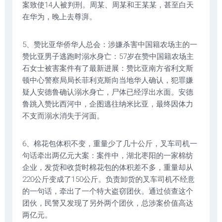
案致使14人被判刑。周某、周某和王某某，甚至白天
在华为，晚上去尊湃。
5、赞比亚华侨华人总会：涉嫌杀害中国籍农场主的一
赞比亚男子逃跑时溺水身亡：57岁在赞中国籍农场主
石女士被害案件有了最新进展：赞比亚南方省利文斯
顿中心警察局局长菲利克斯向当地华人确认，犯罪嫌
疑人安德鲁确认溺水身亡，尸体已经浮出水面。安德
鲁跳入赞比西河中，企图逃往纳米比亚，最终因体力
不支而溺水消失于河面。
6、棉花包体积不变，重量少了几十公斤，叉车司机一
句话牵出两亿元大案：案件中，湖北枣阳的一家棉纺
企业，发货和收货时棉花包的体积差不多，重量却从
220公斤变成了150公斤。负责卸货的叉车司机不经意
的一句话，牵出了一个特大盗窃团伙。通过侦查这个
团伙，民警又发现了另外两个团伙，总涉案价值高达
两亿元。