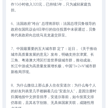
作10小时收入320元，已持续5年，只为减轻家庭负
担。
6、法国政府“垮台” 总理将辞职：法国总理贝鲁领导的
政府在国民议会8日举行的信任投票中未获通过，贝鲁
将代表政府向总统马克龙递交辞呈。
7、中国最重要的五大城市群 定了：近日，《关于推动
城市高质量发展的意见》发布，明确支持京津冀、长
三角、粤港澳大湾区打造世界级城市群，推动成渝、
长江中游成为高质量发展增长极，中国“3+2+N”城市群
新格局浮现。
8、为什么微信上那么多人住在安道尔：为什么每个人
的好友列表里几乎都躺着几位“安道尔人”，是因注册时
归属地按中文拼音排序，安道尔靠前，如今按英文排
仍靠前，且其名字别致、无具体国家关联，成随性用