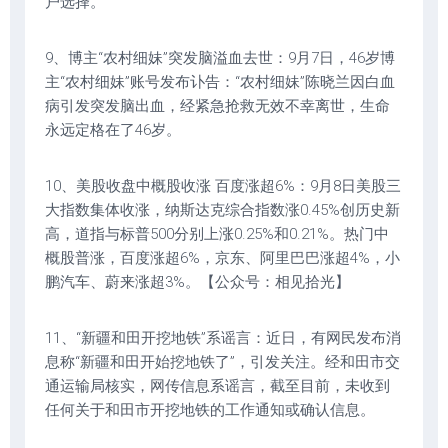
户选择。
9、博主“农村细妹”突发脑溢血去世：9月7日，46岁博
主“农村细妹”账号发布讣告：“农村细妹”陈晓兰因白血
病引发突发脑出血，经紧急抢救无效不幸离世，生命
永远定格在了46岁。
10、美股收盘中概股收涨 百度涨超6%：9月8日美股三
大指数集体收涨，纳斯达克综合指数涨0.45%创历史新
高，道指与标普500分别上涨0.25%和0.21%。热门中
概股普涨，百度涨超6%，京东、阿里巴巴涨超4%，小
鹏汽车、蔚来涨超3%。【公众号：相见拾光】
11、“新疆和田开挖地铁”系谣言：近日，有网民发布消
息称“新疆和田开始挖地铁了”，引发关注。经和田市交
通运输局核实，网传信息系谣言，截至目前，未收到
任何关于和田市开挖地铁的工作通知或确认信息。