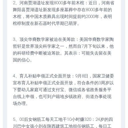
2、河南贾湖遗址发现8000多年前木棺：近日，河南省
舞阳县贾湖遗址新发现多座墓葬中存在8000多年前的
木棺，将中国木质葬具出现时间提前约2000年，表明
棺椁制度在新石器时代早期已萌芽。
3、顶尖华裔数学家被迫在美筹款：美国华裔数学家陶
哲轩是世界顶尖科学家之一，然而自7月下旬以来，他
的科研经费中断被迫筹款。其表示：可能失去留在美
国的信心。
4、育儿补贴申领正式全面开放：9月8日，国家卫健委
宣布育儿补贴申领正式全面开放，符合条件的3周岁以
下婴幼儿家庭可通过支付宝、微信或各省政务服务平
台线上申领，也可到户籍地乡镇政府、街道办事处现
场办理。
5、00后女钢筋工每天工地干10小时赚320：24岁的四
川巴中女孩小刘在陕西建筑工地担任钢筋工，每日工