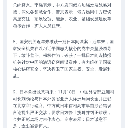
总统普京。李强表示，中方愿同俄方加强发展战略对
接，深化各领域合作。普京表示，俄方愿同中方密切
高层交往，拓展经贸、能源、农业、基础设施建设等
领域合作，扩大人员往来。
8、国安机关近年来破获一批日本间谍案：近年来，国
家安全机关在以习近平同志为核心的党中央坚强领导
下，敢斗善斗、积极作为，破获了一批日本间谍情报
机关针对中国的渗透窃密间谍案件，有力维护了国家
核心秘密安全，坚决捍卫了国家主权、安全、发展利
益。
9、日本拿出诚意再来：11月18日，中国外交部亚洲司
司长刘劲松与日本外务省亚洲大洋洲局局长金井正彰
在北京举行磋商。中方就日本首相高市早苗涉台错误
言论提出严正交涉，要求日方停止挑衅并纠正错误，
金井正彰离场时未作表态。专家表示：日本诚意不
足，拿出诚意再来。