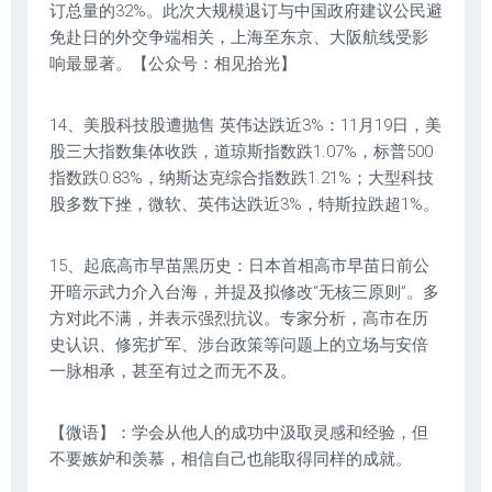
订总量的32%。此次大规模退订与中国政府建议公民避
免赴日的外交争端相关，上海至东京、大阪航线受影
响最显著。【公众号：相见拾光】
14、美股科技股遭抛售 英伟达跌近3%：11月19日，美
股三大指数集体收跌，道琼斯指数跌1.07%，标普500
指数跌0.83%，纳斯达克综合指数跌1.21%；大型科技
股多数下挫，微软、英伟达跌近3%，特斯拉跌超1%。
15、起底高市早苗黑历史：日本首相高市早苗日前公
开暗示武力介入台海，并提及拟修改“无核三原则”。多
方对此不满，并表示强烈抗议。专家分析，高市在历
史认识、修宪扩军、涉台政策等问题上的立场与安倍
一脉相承，甚至有过之而无不及。
【微语】：学会从他人的成功中汲取灵感和经验，但
不要嫉妒和羡慕，相信自己也能取得同样的成就。