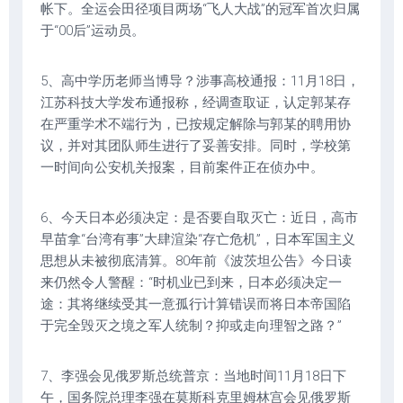
帐下。全运会田径项目两场“飞人大战”的冠军首次归属
于“00后”运动员。
5、高中学历老师当博导？涉事高校通报：11月18日，
江苏科技大学发布通报称，经调查取证，认定郭某存
在严重学术不端行为，已按规定解除与郭某的聘用协
议，并对其团队师生进行了妥善安排。同时，学校第
一时间向公安机关报案，目前案件正在侦办中。
6、今天日本必须决定：是否要自取灭亡：近日，高市
早苗拿“台湾有事”大肆渲染“存亡危机”，日本军国主义
思想从未被彻底清算。80年前《波茨坦公告》今日读
来仍然令人警醒：“时机业已到来，日本必须决定一
途：其将继续受其一意孤行计算错误而将日本帝国陷
于完全毁灭之境之军人统制？抑或走向理智之路？”
7、李强会见俄罗斯总统普京：当地时间11月18日下
午，国务院总理李强在莫斯科克里姆林宫会见俄罗斯