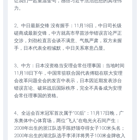
让我们一起重温金句，感悟习近平法治思想的真理伟
力。
2、中日最新交锋 没有握手：11月18日，中日司长级
磋商成最新交锋，中方就高市早苗涉华错误言论严正
交涉，刘劲松直言会谈不满意、气氛严肃，双方未握
手，日本代表全程缄默，中日关系寒意凸显。
3、中方：日本没资格当安理会常任理事国：当地时间
11月18日下午，中国常驻联合国代表傅聪在联大安理
会改革问题全会的发言中表示，日本因近期发表涉台
错误言论、破坏战后国际秩序，完全不具备成为安理
会常任理事国的资格。
4、全运会百米冠军首次属于“00后”：11月17日晚，广
东奥体中心体育场，两位“飞人”在电光火石间产生：
2008年出生的浙江队选手陈妤颉夺得女子100米头名；
2000年出生的湖北队选手李泽洋将男子100米金牌收入