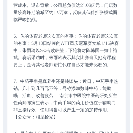
营成本。退市背后，公司总负债达‌21.08亿元‌，门店数
量较高峰期缩减至约1.9万家，反映其低价扩张模式面
临严峻挑战。‌‌
6、你的体育老师这次真的有事：你的体育老师这次真
的有事！3月10日结束的WTT重庆冠军赛女单1/16决赛
中，朱雨玲以3-0击败韩莹，下轮将对阵韩国一姐申裕
斌。赛后采访时，朱雨玲表示其实比赛当天她有课程
要上，是请其他老师帮忙代课自己才能来比赛的。
7、中药手串是真养生还是纯噱头：近日，中药手串热
销。几十到几百元不等，号称添加数味中药，能助
眠、活血、改善疲劳……南京市中医院中医药研究所主
任药师陈寅生表示，中药手串的药用价值在于辅助而
非直接疗效，使用得当可以产生一定的加持作用。
【公众号：相见拾光】