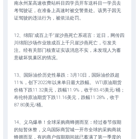
南永州某高速收费站科目四学员开车送科目一学员去
考驾驶证，在准备上高速时被交警查处。该男子因无
证驾驶的违法行为，被依法处罚。
12、绵阳“成百上千”崖沙燕死亡系谣言：近日，网传四
川绵阳沙场作业致成百上千只崖沙燕死亡，引发关
注。经有关部门核查证实该消息不实，未发现人为蓄
意破坏筑巢区的情况。‌
13、国际油价历史性暴跌：3月10日，国际油价跌超
11％，创下2022年以来单日最大跌幅。 WTI原油期货
价格下跌11.32美元，跌幅11.9%，收于83.45美元/桶；
布伦特原油期货下跌11.16美元，跌幅11.28%，收于
87.80美元/桶。
14、义乌爆单！全球采购商蜂拥而至：经过春节假期
的短暂休整，义乌国际商贸城一开市全球的采购商就
蜂拥而至，有的商户假期期间就已蓄满了第一季度的