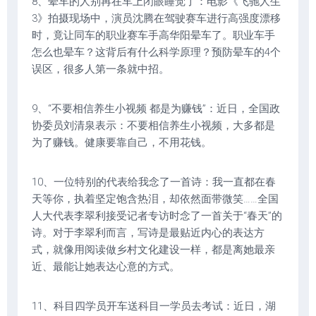
8、晕车的人别再在车上闭眼睡觉了：电影《飞驰人生
3》拍摄现场中，演员沈腾在驾驶赛车进行高强度漂移
时，竟让同车的职业赛车手高华阳晕车了。职业车手
怎么也晕车？这背后有什么科学原理？预防晕车的4个
误区，很多人第一条就中招。
9、“不要相信养生小视频 都是为赚钱”：近日，全国政
协委员刘清泉表示：不要相信养生小视频，大多都是
为了赚钱。健康要靠自己，不用花钱。
10、一位特别的代表给我念了一首诗：我一直都在春
天等你，执着坚定饱含热泪，却依然面带微笑……全国
人大代表李翠利接受记者专访时念了一首关于“春天”的
诗。对于李翠利而言，写诗是最贴近内心的表达方
式，就像用阅读做乡村文化建设一样，都是离她最亲
近、最能让她表达心意的方式。
11、科目四学员开车送科目一学员去考试：近日，湖