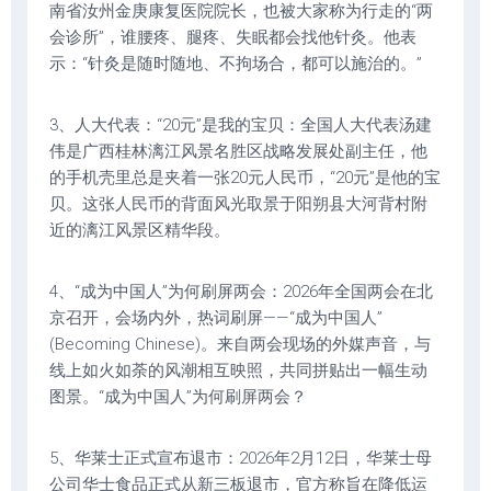
南省汝州金庚康复医院院长，也被大家称为行走的“两
会诊所”，谁腰疼、腿疼、失眠都会找他针灸。他表
示：“针灸是随时随地、不拘场合，都可以施治的。”
3、人大代表：“20元”是我的宝贝：全国人大代表汤建
伟是广西桂林漓江风景名胜区战略发展处副主任，他
的手机壳里总是夹着一张20元人民币，“20元”是他的宝
贝。这张人民币的背面风光取景于阳朔县大河背村附
近的漓江风景区精华段。
4、“成为中国人”为何刷屏两会：2026年全国两会在北
京召开，会场内外，热词刷屏——“成为中国人”
(Becoming Chinese)。来自两会现场的外媒声音，与
线上如火如荼的风潮相互映照，共同拼贴出一幅生动
图景。“成为中国人”为何刷屏两会？
5、华莱士正式宣布退市：2026年2月12日，‌华莱士‌母
公司华士食品正式从新三板退市，官方称旨在降低运