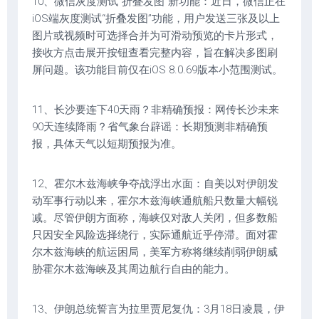
10、微信灰度测试“折叠发图”新功能：近日，微信正在
iOS端灰度测试“折叠发图”功能，用户发送三张及以上
图片或视频时可选择合并为可滑动预览的卡片形式，
接收方点击展开按钮查看完整内容，旨在解决多图刷
屏问题。该功能目前仅在iOS 8.0.69版本小范围测试。
11、长沙要连下40天雨？非精确预报：网传长沙未来
90天连续降雨？省气象台辟谣：长期预测非精确预
报，具体天气以短期预报为准。
12、霍尔木兹海峡争夺战浮出水面：自美以对伊朗发
动军事行动以来，霍尔木兹海峡通航船只数量大幅锐
减。尽管伊朗方面称，海峡仅对敌人关闭，但多数船
只因安全风险选择绕行，实际通航近乎停滞。面对霍
尔木兹海峡的航运困局，美军方称将继续削弱伊朗威
胁霍尔木兹海峡及其周边航行自由的能力。
13、伊朗总统誓言为拉里贾尼复仇：3月18日凌晨，伊