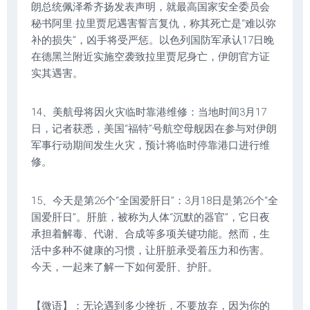
朗总统佩泽希齐扬发表声明，就最高国家安全委员会
秘书阿里·拉里贾尼遇害誓言复仇，称其死亡是“难以弥
补的损失”，凶手将受严惩。以色列国防军承认17日晚
在德黑兰附近实施空袭致拉里贾尼身亡，伊朗官方证
实其遇害。
14、美航母将因火灾临时靠港维修：当地时间3月17
日，记者获悉，美国“福特”号航空母舰因在参与对伊朗
军事行动期间发生火灾，预计将临时停靠港口进行维
修。
15、今天是第26个“全国爱肝日”：3月18日是第26个“全
国爱肝日”。肝脏，被称为人体“沉默的器官”，它日夜
承担着解毒、代谢、合成等多项关键功能。然而，生
活中多种不健康的习惯，让肝脏承受着压力和伤害。
今天，一起来了解一下如何爱肝、护肝。
【微语】：无论遇到多少挫折，不要放弃，因为你的