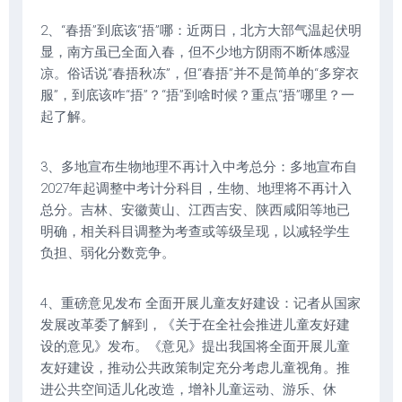
2、“春捂”到底该“捂”哪：近两日，北方大部气温起伏明
显，南方虽已全面入春，但不少地方阴雨不断体感湿
凉。俗话说“春捂秋冻”，但“春捂”并不是简单的“多穿衣
服”，到底该咋“捂”？“捂”到啥时候？重点“捂”哪里？一
起了解。
3、多地宣布生物地理不再计入中考总分：多地宣布自
2027年起调整中考计分科目，生物、地理将不再计入
总分。吉林、安徽黄山、江西吉安、陕西咸阳等地已
明确，相关科目调整为考查或等级呈现，以减轻学生
负担、弱化分数竞争。
4、重磅意见发布 全面开展儿童友好建设：记者从国家
发展改革委了解到，《关于在全社会推进儿童友好建
设的意见》发布。《意见》提出我国将全面开展儿童
友好建设，推动公共政策制定充分考虑儿童视角。推
进公共空间适儿化改造，增补儿童运动、游乐、休