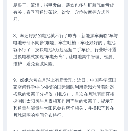
易眼干、流泪，指甲发白、薄软也多与肝脏气血亏虚
有关，春季可通过茶饮、饮食、穴位按摩等方式养
肝。
8、车还好好的电池就不行了咋办：新能源车面临“车与
电池寿命不同步”难题。车主吐槽：车还好好的，电池
就不行了，换块电池6万起远超二手车价。行业呼吁通
过换电模式实现“车电分离”，让电池集中管理、检测、
维护，避免衰减风险。
9、嫦娥六号在月球上有新发现：近日，中国科学院国
家空间科学中心领衔的国际团队利用嫦娥六号着陆器
搭载的负离子分析仪（NILS），首次在月球表面直接
探测到太阳风与月表相互作用产生的负离子，揭示了
其通量与能量与太阳风参数密切相关，并模拟了其在
月球周围的空间分布特征。