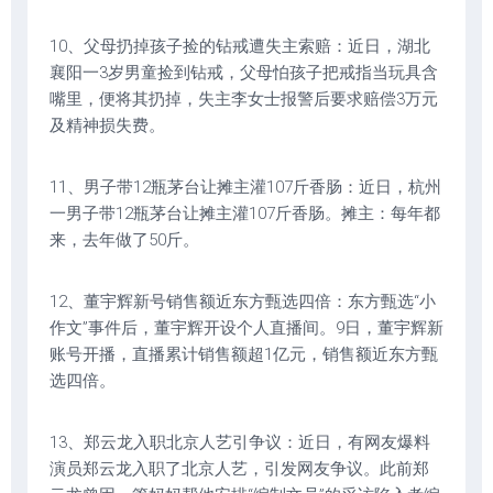
10、父母扔掉孩子捡的钻戒遭失主索赔：近日，湖北
襄阳一3岁男童捡到钻戒，父母怕孩子把戒指当玩具含
嘴里，便将其扔掉，失主李女士报警后要求赔偿3万元
及精神损失费。
11、男子带12瓶茅台让摊主灌107斤香肠：近日，杭州
一男子带12瓶茅台让摊主灌107斤香肠。摊主：每年都
来，去年做了50斤。
12、董宇辉新号销售额近东方甄选四倍：东方甄选“小
作文”事件后，董宇辉开设个人直播间。9日，董宇辉新
账号开播，直播累计销售额超1亿元，销售额近东方甄
选四倍。
13、郑云龙入职北京人艺引争议：近日，有网友爆料
演员郑云龙入职了北京人艺，引发网友争议。此前郑