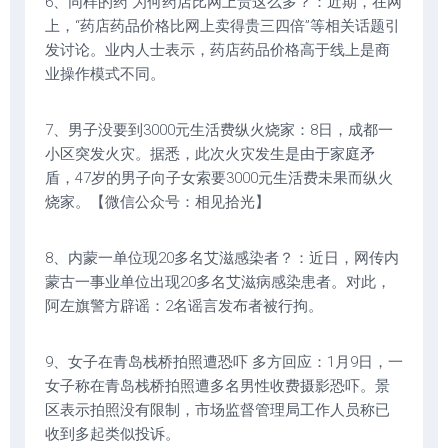
6、同样的药 为何药店比网上贵这么多？：近期，在网
上，“药店药品价格比网上卖得贵三四倍”等相关话题引
发讨论。业内人士表示，药店药品价格高于线上是商
业操作模式不同。
7、男子没要到3000元生活费纵火烧家：8日，成都一
小区突发火灾。据悉，此次火灾发生是由于家庭矛
盾，47岁的男子向子女索要3000元生活费未果而纵火
烧家。【微信公众号：相见拾光】
8、内蒙一单位现20多名艾滋感染者？：近日，网传内
蒙古一事业单位出现20多名艾滋病感染患者。对此，
阿左旗警方辟谣：2名谣言发布者被行拘。
9、女子在青岛栈桥拍照遭恐吓 多方回应：1月9日，一
女子称在青岛栈桥拍照遭多名男性收费摄影恐吓。景
区表示拍照没有限制，市场监督管理局工作人员称已
收到多起类似投诉。