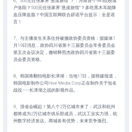
6、500元住张家界“悬崖旅馆”？：河南首个985院校落
户洛阳？500元住张家界“悬崖旅馆”？多吃黑木耳能降
血压降血脂？中国互联网联合辟谣平台提示：全是谣
言！
7、与主播发生关系住持被撤政协委员资格：据媒体1
月19日消息，政协四川省第十三届委员会常务委员会
第五次会议决定，撤销释照杰政协四川省第十三届委
员会委员资格。
8、韩国将翻拍电影长津湖：当地17日，据韩媒报道，
韩国电影制作公司Hive Media Corp正在制作关于知名
战役——长津湖之战的影视作品。
9、强省会崛起！第八个2万亿城市来了：武汉和杭州
都将成为2万亿城市俱乐部成员，武汉工业实力强，杭
州数字经济发达。两城各有优势，未来竞争激烈。