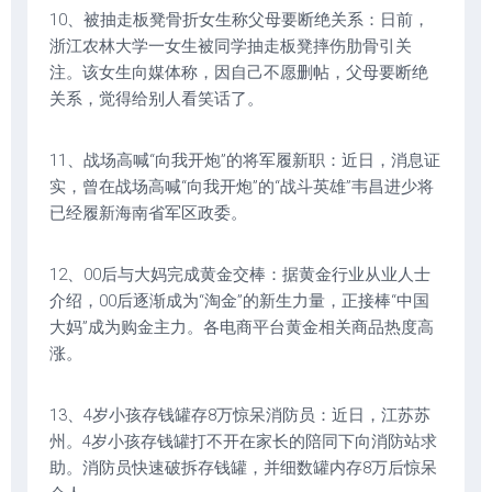
10、被抽走板凳骨折女生称父母要断绝关系：日前，
浙江农林大学一女生被同学抽走板凳摔伤肋骨引关
注。该女生向媒体称，因自己不愿删帖，父母要断绝
关系，觉得给别人看笑话了。
11、战场高喊“向我开炮”的将军履新职：近日，消息证
实，曾在战场高喊“向我开炮”的“战斗英雄”韦昌进少将
已经履新海南省军区政委。
12、00后与大妈完成黄金交棒：据黄金行业从业人士
介绍，00后逐渐成为“淘金”的新生力量，正接棒“中国
大妈”成为购金主力。各电商平台黄金相关商品热度高
涨。
13、4岁小孩存钱罐存8万惊呆消防员：近日，江苏苏
州。4岁小孩存钱罐打不开在家长的陪同下向消防站求
助。消防员快速破拆存钱罐，并细数罐内存8万后惊呆