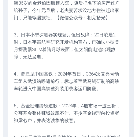
海86岁的金老伯因脑梗入院，随后把名下的房产过户
给孙子。今年元旦后，老夫妻苦求没地方住被赶出家
门，只能蜗居旅社。【微信公众号：相见拾光】
3、日本小型探测器实现登月但出故障：20日凌晨2
时，日本宇宙航空研究开发机构宣布，已确认小型登
月探测器SLIM着陆月球表面，但太阳能电池出现故
障，无法发电。
4、毫厘见中国高铁：2024年首日，G364次复兴号动
车组从武汉站呼啸前行，标志着宝武马钢研制的高铁
车轮进入中国高铁整列装用载客运用阶段。
5、基金经理纷纷道歉：2023年，A股市场一波三折，
公募基金整体赚钱效应不佳。不少基金经理向投资者
袒露心声，并表达诚挚的歉意。