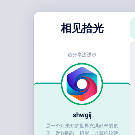
跳
至
相见拾光
内
容
边分享边进步
shwgij
是一个对未知的世界充满好奇的孩
子，爱好唱歌、摄影、计算机软硬