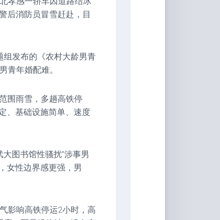
湖北孝感一轿车因道路结冰
接警后消防员冒雪赶赴，目
课题组发布的《农村大龄男青
龄男青年婚配难。
大范围雨雪，多趟高铁停
定、基础设施简单、速度
武大图书馆性骚扰”涉事男
，女性边界感更强，男
天气影响高铁停运2小时，高