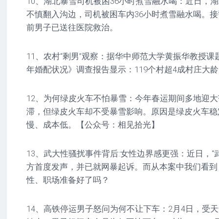
10、湖北暴雪司机被困36小时煮雪融水喝：近日，
不慎翻入沟边，司机被困车内36小时煮雪融水喝。
前男子已送往医院救治。
11、农村“剩男”观察：据华中师范大学黄振华教授
年婚配状况》调查报告显示：119个村超4成村庄大
12、为何绿皮火车不怕暴雪：今年春运期间多地迎
滞，但绿皮火车却不受暴雪影响。原因是绿皮火车稳
慢、成本低。【公众号：相见拾光】
13、武大性骚扰事件背后:女性边界感更强：近日，“
方首度发声，并已就网暴起诉。而从本案中我们看到
性、职场准备好了吗？
14、高铁停运男子怒问为何不让下车：2月4日，受