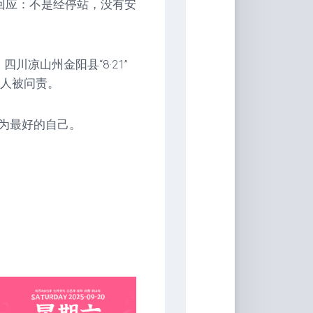
6回应：不是经停站，没有安
四川凉山州金阳县“8·21”
7人被问责。
为最好的自己。