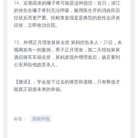
14、近期高发的嗓子疼可能是这种急症：近日，浙江
的张先生嗓子疼到无法呼吸，服用医生开的消炎药后
症状反而更严重。经检查发现是是典型的急性会厌炎
症状，立即收治住院。
15、外甥正月理发舅舅去世 舅妈控告杀人：21日，央
视网发布一则案例，男子正月理发，第二天得知舅舅
酒后骑车车祸去世，舅妈发现外甥理发后，扬言要到
公安局告他故意杀人。
【微语】：学会放下过去的痛苦和遗憾，只有释放才
能真正迎接未来的幸福。
标签：
新闻早报