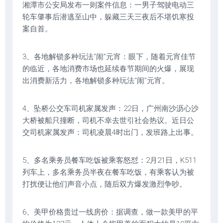
湘潭市公安局发布一则案件信息：一男子驾驶电动三
轮车肇事后潜逃至山中，躲藏三天三夜后不堪饥寒投
案自首。
3、各地解锁多种玩法“闹”元宵：眼下，随着元宵佳节
的临近，各地消费市场也延续春节期间的火爆，展现
出消费新活力，各地解锁多种玩法“闹”元宵。
4、坠桥公交车司机家属发声：22日，广州南沙沥心沙
大桥被船只撞断，司机不幸去世引社会热议。近日公
交司机家属发声：司机凌晨4时出门，发班路上出事。
5、多名乘务员餐车吃饭被乘客怒怼：2月21日，K511
列车上，多名乘务员半夜在餐车吃饭，有乘客认为被
打扰便让他们声音小点，随后双方爆发激烈争吵。
6、美甲价格贵过一线房价：据调查，做一款美甲的平