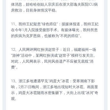
体消息，娃哈哈创始人宗庆后在浙大邵逸夫医院ICU病
房救治，目前身体情况平稳。
11、凯特王妃疑患“绿色癌症”：据媒体报道，凯特王妃
在今年1月入院接受腹部手术。有媒体曝光，凯特所患
的疾病为克罗恩病，也被称为“不死的癌症”。
12、人民网评网红扮演赵世子：近日，福建福州一场
“游神”活动中，某网红扮演成“赵世子”模样引发关注。
对此，人民网表示，民间风俗遗产不应被无底线“消
费”。
13、浙江多地遭遇罕见“鸡蛋大”冰雹：受寒潮南下影
响，2月21日晚间，浙江多地出现短时大冰雹。画面显
示，鸡蛋大冰雹随雨水密集砸下，大街上出现“冰河”奇
观。