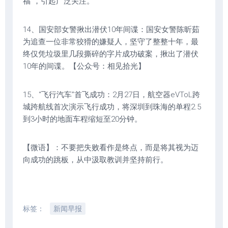
福”，引起广泛关注。
14、国安部女警揪出潜伏10年间谍：国安女警陈昕茹
为追查一位非常狡猾的嫌疑人，坚守了整整十年，最
终仅凭垃圾里几段撕碎的字片成功破案，揪出了潜伏
10年的间谍。【公众号：相见拾光】
15、“飞行汽车”首飞成功：2月27日，航空器eVToL跨
城跨航线首次演示飞行成功，将深圳到珠海的单程2.5
到3小时的地面车程缩短至20分钟。
【微语】：不要把失败看作是终点，而是将其视为迈
向成功的跳板，从中汲取教训并坚持前行。
标签：
新闻早报