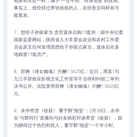
疱疹和水痘一样，属于“一次中招，终身免疫”的疾病。
事实上，曾经得过带状疱疹的人，在痊愈后同样有可
能复发。
7、想给子孙留家当 贪官退休后购13套房：据中央纪委
国家监委网站，陕西省人大常委会农业和农村工作委
员会原主任何发理因想给子孙留点家当，退休后在多
地购置13套房产。
8、郑爽《倩女幽魂》片酬1.5625亿：近日，周某1与
九江羊群效应影视文化工作室等不当得利纠纷二审判
决书公开。法院查明郑爽《倩女幽魂》片酬1.5625亿
元。
9、余华带货《收获》 董宇辉“拖堂”：2月28日，余华
在“与辉同行”直播间与好友精彩对谈带货《收获》，因
为聊得过于热烈和投入，董宇辉“拖堂”一个半小时。