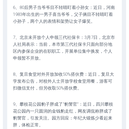
6、80后男子当爷爷目不转睛盯着小孙女：近日，河南
1983年出生的一男子喜当爷爷，父子俩目不转睛盯着
小孙子，两个人的表情和架势让女子爆笑。
7、北京未开放个人申领三代社保卡：3月7日，北京市
人社局表示：当前，本市第三代社保卡只面向部分地
区内参保企业的在职职工，开展单位集中换发，个人
申领暂不开放。
8、复旦食堂对外开放加收50%搭伙费：近日，复旦大
学发布公告，对校外人士开放学校食堂用餐，游客可
扫微信支付，但另收取50%搭伙费。
9、攀枝花公园豹子胖成了“豹警官”：近日，四川攀枝
花公园内一只圆润的金钱豹走红，网友调侃称胖成了
豹警官，引发关注。园方回应：年纪大锻炼少看起来
胖，体检正常。