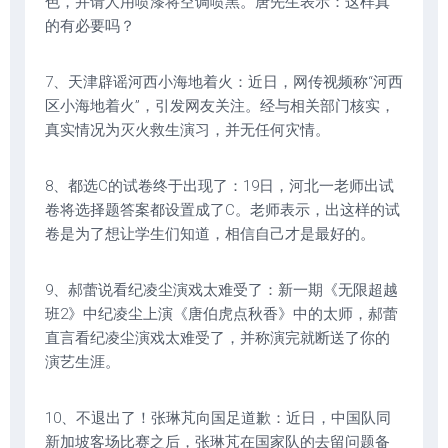
色，并请人用喷漆将空调喷黑。唐先生表示：这样真
的有必要吗？
7、天津辟谣河西小海地着火：近日，网传视频称“河西
区小海地着火”，引发网友关注。经与相关部门核实，
真实情况为灭火救生演习，并无任何灾情。
8、都选C的试卷终于出现了：19日，河北一老师出试
卷将选择题答案都设置成了C。老师表示，出这样的试
卷是为了想让学生们知道，相信自己才是最好的。
9、郝蕾说看纪凌尘演戏太难受了：新一期《无限超越
班2》中纪凌尘上演《唐伯虎点秋香》中的太师，郝蕾
直言看纪凌尘演戏太难受了，并称演完就断送了你的
演艺生涯。
10、不退出了！张琳芃向国足道歉：近日，中国队同
新加坡客场比赛之后，张琳芃在国家队的去留问题备