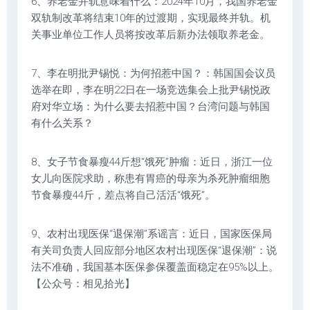
6、养老金并轨意味着什么：2024年10月，我国养老金
双轨制改革将结束10年的过渡期，实现最终并轨。机
关事业单位工作人员将按改革后新办法领取养老金。
7、李在明批尹锡悦：为何招惹中国？：韩国国会议员
选举在即，李在明22日在一场竞选集会上批尹锡悦政
府对华立场：为什么要去招惹中国？台湾问题与韩国
有什么关系？
8、女子节食暴瘦44斤想“饿死”肿瘤：近日，浙江一位
女儿向医院求助，称患有胃癌的母亲为杀死肿瘤细胞
节食暴瘦44斤，差点将自己活活“饿死”。
9、农村出现医保“退保潮”系谣言：近日，国家医保局
有关司负责人回应部分地区农村出现医保“退保潮”：说
法不准确，我国基本医保参保覆盖面稳定在95%以上。
【公众号：相见拾光】