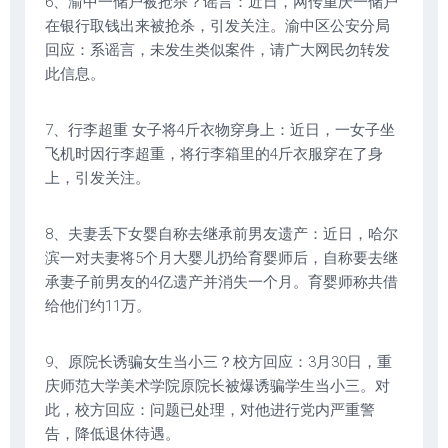
6、渝中一储户被抢杀？谣言：近日，网传重庆一储户
在银行取钱出来被抢杀，引发关注。渝中区公安分局
回应：系谣言，未发生类似案件，请广大网民勿转发
此信息。
7、行李超重 女子将4斤衣物穿身上：近日，一女子坐
飞机时因行李超重，将行李箱里的4斤衣服穿在了身
上，引发关注。
8、夫妻丢下女婴自称去继承前男友遗产：近日，哈尔
滨一对夫妻将5个月大婴儿扔给育婴师后，自称要去继
承妻子前男友的4亿遗产并消失一个月。育婴师称共借
给他们约11万。
9、原院长诱骗女生当小三？校方回应：3月30日，重
庆师范大学美术学院原院长被爆诱骗学生当小三。对
此，校方回应：问题已处理，对他进行党内严重警
告，降低退休待遇。