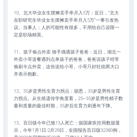
10、北大毕业女生摆摊卖手串月入5万：近日，“北大
在职研究生毕业女生摆摊卖手串月入5万”一事引发热
议。当事人：人的可能性有很多，不用给自己设限一
定是职场精英。
11、孩子偷点外卖 骑手偶遇孩子爸爸：近日，湖北一
外卖小哥送餐遇到点单孩子的爸爸，爸爸说孩子经常
偷刷卡点外卖，这份送给小哥。小哥只好狂炫两大口
并表示抱歉。
12、35岁是男性生育力拐点：据悉，35岁是男性生育
力拐点。从生殖遗传学角度看，25~35岁是男性精子数
量和质量的最佳时期，35岁后生育力则逐年下降。
13、百日咳今年已致13人死亡：据国家疾控局数据显
示，今年1月1日-2月29日，全国报告百日咳32380例，