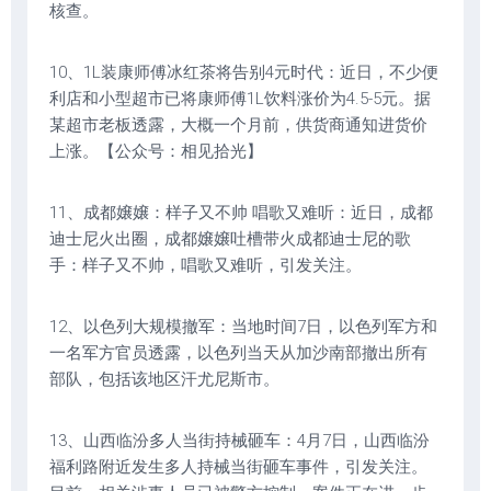
核查。
10、1L装康师傅冰红茶将告别4元时代：近日，不少便
利店和小型超市已将康师傅1L饮料涨价为4.5-5元。据
某超市老板透露，大概一个月前，供货商通知进货价
上涨。【公众号：相见拾光】
11、成都嬢嬢：样子又不帅 唱歌又难听：近日，成都
迪士尼火出圈，成都嬢嬢吐槽带火成都迪士尼的歌
手：样子又不帅，唱歌又难听，引发关注。
12、以色列大规模撤军：当地时间7日，以色列军方和
一名军方官员透露，以色列当天从加沙南部撤出所有
部队，包括该地区汗尤尼斯市。
13、山西临汾多人当街持械砸车：4月7日，山西临汾
福利路附近发生多人持械当街砸车事件，引发关注。