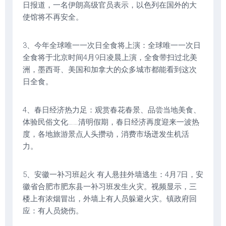
日报道，一名伊朗高级官员表示，以色列在国外的大
使馆将不再安全。
3、今年全球唯一一次日全食将上演：全球唯一一次日
全食将于北京时间4月9日凌晨上演，全食带扫过北美
洲，墨西哥、美国和加拿大的众多城市都能看到这次
日全食。
4、春日经济热力足：观赏春花春景、品尝当地美食、
体验民俗文化……清明假期，春日经济再度迎来一波热
度，各地旅游景点人头攒动，消费市场迸发生机活
力。
5、安徽一补习班起火 有人悬挂外墙逃生：4月7日，安
徽省合肥市肥东县一补习班发生火灾。视频显示，三
楼上有浓烟冒出，外墙上有人员躲避火灾。镇政府回
应：有人员烧伤。