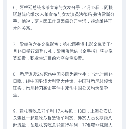
6、阿根廷总统米莱宣布与女友分手：4月13日，阿根
廷总统哈维尔·米莱宣布与女友演员法蒂玛·弗洛雷斯分
手。他说，两人因工作原因需分开生活，很难维持正
常的关系。
7、梁朝伟六夺金像影帝：第42届香港电影金像奖于4
月14日举行颁奖典礼，梁朝伟凭借《金手指》获金像
奖影帝，职业生涯目前六夺金像影帝。
8、悉尼遭袭2名死伤中国公民为留学生：当地时间14
日晚，经中国驻澳大利亚大使馆、中国驻悉尼总领馆
证实，悉尼持刀袭击事件中死伤中国公民均为留学
生。
9、建收费吃瓜群牟利 17人被抓：13日，上海公安机
关查处一起建吃瓜群造谣牟利案。涉案人员长期蹭八
卦流量，创建收费吃瓜群进行牟利，17名犯罪嫌疑人