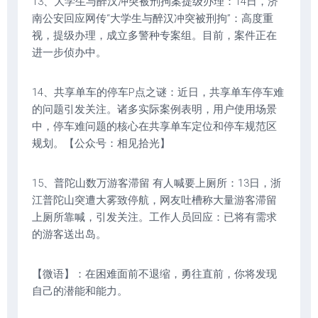
13、大学生与醉汉冲突被刑拘案提级办理：14日，济
南公安回应网传“大学生与醉汉冲突被刑拘”：高度重
视，提级办理，成立多警种专案组。目前，案件正在
进一步侦办中。
14、共享单车的停车P点之谜：近日，共享单车停车难
的问题引发关注。诸多实际案例表明，用户使用场景
中，停车难问题的核心在共享单车定位和停车规范区
规划。【公众号：相见拾光】
15、普陀山数万游客滞留 有人喊要上厕所：13日，浙
江普陀山突遭大雾致停航，网友吐槽称大量游客滞留
上厕所靠喊，引发关注。工作人员回应：已将有需求
的游客送出岛。
【微语】：在困难面前不退缩，勇往直前，你将发现
自己的潜能和能力。