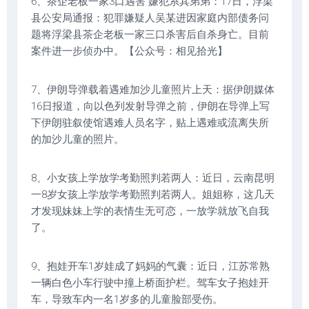
6、茶企老板一家3口遇害 嫌犯系其弟弟：17日，浮梁
县公安局通报：犯罪嫌疑人吴某进因家庭内部债务问
题将浮梁县茶企老板一家三口杀害后自杀身亡。目前
案件进一步侦办中。【公众号：相见拾光】
7、伊朗导弹载着遇难加沙儿童照片上天：据伊朗媒体
16日报道，向以色列发射导弹之前，伊朗在导弹上写
下伊朗驻叙使馆遇难人员名字，贴上遇难或流离失所
的加沙儿童的照片。
8、小女孩上学放学考勤照判若两人：近日，云南昆明
一8岁女孩上学放学考勤照判若两人。姐姐称，这几天
才发现妹妹上学的表情生无可恋，一放学就放飞自我
了。
9、抱娃开车1岁娃成了妈妈的气囊：近日，江苏常熟
一辆白色小车行驶中撞上桥面护栏。驾车女子抱娃开
车，导致车内一名1岁多的儿童脸部受伤。