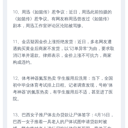
10、周迅《如懿传》惹争议：近日，周迅此前拍摄的
《如懿传》惹争议。有网友称周迅曾改过《如懿传》
剧本，周迅工作室评论区沦陷被骂惨。
11、金店疑因金价上涨拒绝发货：近日，多名网友遭
遇购买黄金后商家不发货，以“订单异常”为由，要求取
消订单并退款。律师表示，金价上涨不可抗力，商家
构成违约。
12、体考神器氮泵热卖 学生服用后洗胃：当下，全国
初中毕业体育考试排上日程。记者调查发现，号称“体
考神器”的氮泵热卖，有学生服用后不适，甚至进了医
院。
13、巴西女子推尸体去办贷款让尸体签字：4月16日，
巴西一女子推着一具老人的尸体试图申请贷款时被