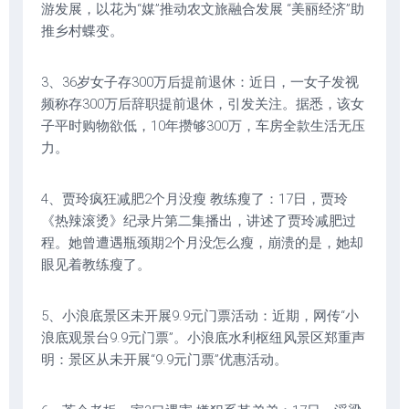
游发展，以花为“媒”推动农文旅融合发展 “美丽经济”助
推乡村蝶变。
3、36岁女子存300万后提前退休：近日，一女子发视
频称存300万后辞职提前退休，引发关注。据悉，该女
子平时购物欲低，10年攒够300万，车房全款生活无压
力。
4、贾玲疯狂减肥2个月没瘦 教练瘦了：17日，贾玲
《热辣滚烫》纪录片第二集播出，讲述了贾玲减肥过
程。她曾遭遇瓶颈期2个月没怎么瘦，崩溃的是，她却
眼见着教练瘦了。
5、小浪底景区未开展9.9元门票活动：近期，网传“小
浪底观景台9.9元门票”。小浪底水利枢纽风景区郑重声
明：景区从未开展“9.9元门票”优惠活动。