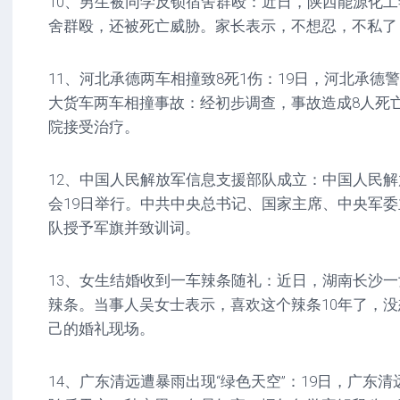
10、男生被同学反锁宿舍群殴：近日，陕西能源化
舍群殴，还被死亡威胁。家长表示，不想忍，不私了
11、河北承德两车相撞致8死1伤：19日，河北承德
大货车两车相撞事故：经初步调查，事故造成8人死
院接受治疗。
12、中国人民解放军信息支援部队成立：中国人民
会19日举行。中共中央总书记、国家主席、中央军
队授予军旗并致训词。
13、女生结婚收到一车辣条随礼：近日，湖南长沙
辣条。当事人吴女士表示，喜欢这个辣条10年了，
己的婚礼现场。
14、广东清远遭暴雨出现“绿色天空”：19日，广东清