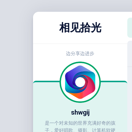
跳
至
相见拾光
内
容
边分享边进步
shwgij
是一个对未知的世界充满好奇的孩
子，爱好唱歌、摄影、计算机软硬