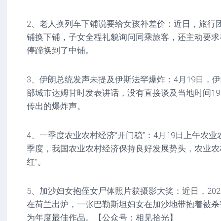
2、老人换列车下铺说要给女孩补差价：近日，旅行
铺换下铺，子女全程礼貌询问同乘旅客，还主动要求
停蹄换到了中铺。
3、伊朗总统发声未提及伊斯法罕爆炸：4月19日，
部城市达姆甘时发表讲话，没有直接谈及当地时间1
传出的爆炸声。
4、一季度农业农村经济“开门稳”：4月19日上午农
季度，我国农业农村经济保持良好发展势头，农业农村
红”。
5、加沙妇女抱侄女尸体照片获摄影大奖：近日，20
在荷兰出炉，一张巴勒斯坦妇女在加沙地带抱着被杀
为年度最佳作品。【公众号：相见拾光】