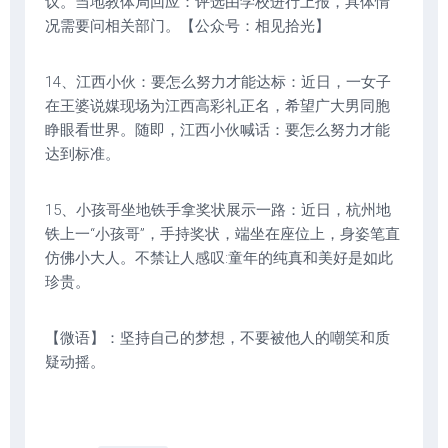
议。当地教体局回应：评选由学校进行上报，具体情
况需要问相关部门。【公众号：相见拾光】
14、江西小伙：要怎么努力才能达标：近日，一女子
在王婆说媒现场为江西高彩礼正名，希望广大男同胞
睁眼看世界。随即，江西小伙喊话：要怎么努力才能
达到标准。
15、小孩哥坐地铁手拿奖状展示一路：近日，杭州地
铁上一“小孩哥”，手持奖状，端坐在座位上，身姿笔直
仿佛小大人。不禁让人感叹:童年的纯真和美好是如此
珍贵。
【微语】：坚持自己的梦想，不要被他人的嘲笑和质
疑动摇。