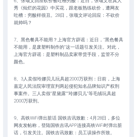
6、张颂文回应砍价被吐槽穷酸：近日，张颂文在真人
秀《灿烂的花园》中买花，跟老板熟练砍价，遭网友
吐槽：穷酸样很丑。28日，张颂文评论回应：不砍价
就帅吗？
7、黑色餐具不能用？上海官方辟谣：近日，“黑色餐具
不能用，是废塑料制作的”这一话题引发关注。对此，
上海官方辟谣：是塑料制品卖家带货手段，监管不分
颜色。
8、3人卖假玲娜贝儿玩具超2000万获刑：日前，上海
嘉定人民法院审理宣判两起侵犯知名品牌知识产权刑
事案件。三人卖假“星黛露”“玲娜贝儿”等毛绒玩具超
2000万获刑。
9、高铁WiFi弹出脏话 国铁吉讯致歉：4月28日，多位
网友发帖称，登陆国铁吉讯APP连接高铁WiFi时弹出脏
话，引发关注。国铁吉讯致歉：员工误操作所致。