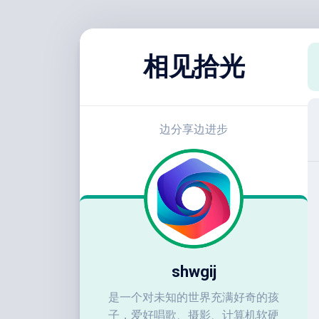
跳
至
相见拾光
内
容
边分享边进步
shwgij
是一个对未知的世界充满好奇的孩
子，爱好唱歌、摄影、计算机软硬