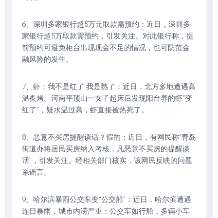
6、深圳多家银行超5万元取款需预约：近日，深圳多
家银行超5万取款需预约，引发关注。对此银行称，提
前预约可避免柜台出现现金不足的情况，也可防范金
融风险的发生。
7、虾：我不是红了 我是熟了：近日，北方多地遭遇高
温炙烤。河南平顶山一女子起床后发现阳台养的虾“变
红了”，疑水温过高，虾直接被热死了。
8、恶意不买房提醒谈话？假的：近日，有网民称“青岛
街道办将居民买房纳入考核，凡恶意不买房的提醒谈
话”，引发关注。经相关部门核实，该网民反映的问题
系谣言。
9、哈尔滨暴雨公交车变“公交船”：近日，哈尔滨遭遇
连日暴雨，城市内涝严重：公交车如行船，多辆小车