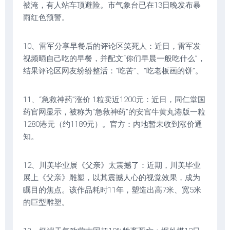
被淹，有人站车顶避险。市气象台已在13日晚发布暴
雨红色预警。
10、雷军分享早餐后的评论区笑死人：近日，雷军发
视频晒自己吃的早餐，并配文“你们早晨一般吃什么”，
结果评论区网友纷纷整活：“吃苦”、“吃老板画的饼”。
11、“急救神药”涨价 1粒卖近1200元：近日，同仁堂国
药官网显示，被称为“急救神药”的安宫牛黄丸港版一粒
1280港元（约1189元）。官方：内地暂未收到涨价通
知。
12、川美毕业展《父亲》太震撼了：近期，川美毕业
展上《父亲》雕塑，以其震撼人心的视觉效果，成为
瞩目的焦点。该作品耗时11年，塑造出高7米、宽5米
的巨型雕塑。