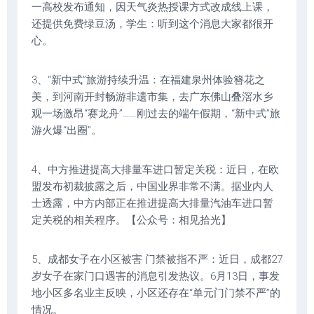
一高校发布通知，因天气炎热授课方式改成线上课，
还提供免费绿豆汤，学生：听到这个消息大家都很开
心。
3、“新中式”旅游持续升温：在福建泉州体验簪花之
美，到河南开封畅游非遗市集，去广东佛山叠滘水乡
观一场激昂“赛龙舟”……刚过去的端午假期，“新中式”旅
游火爆“出圈”。
4、中方推进提高大排量车进口暂定关税：近日，在欧
盟发布初裁披露之后，中国业界非常不满。据业内人
士透露，中方内部正在推进提高大排量汽油车进口暂
定关税的相关程序。【公众号：相见拾光】
5、成都女子在小区被害 门禁被指不严：近日，成都27
岁女子在家门口遇害的消息引发热议。6月13日，事发
地小区多名业主反映，小区还存在“单元门门禁不严”的
情况。