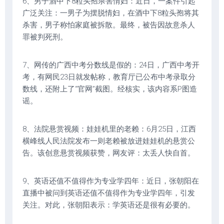
6、男子酒中下8粒头孢杀害情妇：近日，一案件引起
广泛关注：一男子为摆脱情妇，在酒中下8粒头孢将其
杀害，男子称怕家庭被拆散。最终，被告因故意杀人
罪被判死刑。
7、网传的广西中考分数线是假的：24日，广西中考开
考，有网民23日就发帖称，教育厅已公布中考录取分
数线，还附上了“官网”截图。经核实，该内容系P图造
谣。
8、法院悬赏视频：娃娃机里的老赖：6月25日，江西
横峰线人民法院发布一则老赖被放进娃娃机的悬赏公
告。该创意悬赏视频获赞，网友评：太丢人快自首。
9、英语还值不值得作为专业学四年：近日，张朝阳在
直播中被问到英语还值不值得作为专业学四年，引发
关注。对此，张朝阳表示：学英语还是很有必要的。