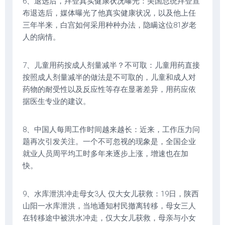
6、退选后，拜登真实健康状况曝光：美国总统拜登宣
布退选后，媒体曝光了他真实健康状况，以及他上任
三年半来，白宫如何采用种种办法，隐瞒这位81岁老
人的病情。
7、儿童用药按成人剂量减半？不可取：儿童用药直接
按照成人剂量减半的做法是不可取的，儿童和成人对
药物的耐受性以及反应性等存在显著差异，用药应依
据医生专业的建议。
8、中国人每周工作时间越来越长：近来，工作压力问
题再次引发关注。一个不可忽视的现象是，全国企业
就业人员周平均工时多年来逐步上涨，增速也在加
快。
9、水库泄洪冲走母女3人 仅大女儿获救：19日，陕西
山阳一水库泄洪，当地通知村民撤离转移，母女三人
在转移途中被洪水冲走，仅大女儿获救，母亲与小女