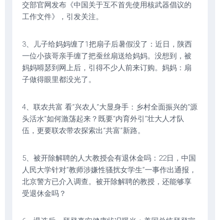
交部官网发布《中国关于互不首先使用核武器倡议的
工作文件》，引发关注。
3、儿子给妈妈缠了1把扇子后暑假没了：近日，陕西
一位小孩哥亲手缠了把蚕丝扇送给妈妈。没想到，被
妈妈嘚瑟到网上后，引得不少人前来订购。妈妈：扇
子做得眼里都没光了。
4、联农共富 看“兴农人”大显身手：乡村全面振兴的“源
头活水”如何激荡起来？既要“内育外引”壮大人才队
伍，更要联农带农探索出“共富”新路。
5、被开除解聘的人大教授会有退休金吗：22日，中国
人民大学针对“教师涉嫌性骚扰女学生”一事作出通报，
北京警方已介入调查。被开除解聘的教授，还能够享
受退休金吗？