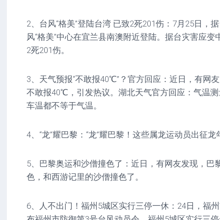
2、台风“格美”登陆台湾 已致2死201伤：7月25日
风“格美”中心在宜兰县南澳附近登陆。据台灾害应变
2死201伤。
3、天气预报“不敢报40℃”？官方回应：近日，有网
不敢报40℃，引发热议。湖北天气官方回应：气温
车温都不等于气温。
4、“龙”耀巴黎：“龙”耀巴黎！这些属龙运动员出征龙
5、巴黎奥运和沙僧撞色了：近日，有网友发现，巴
色，和西游记里的沙僧撞色了。
6、人不出门！福州5城区实行三停一休：24日，福
布福州市防御第3号台风动员令。福州5城区实行三