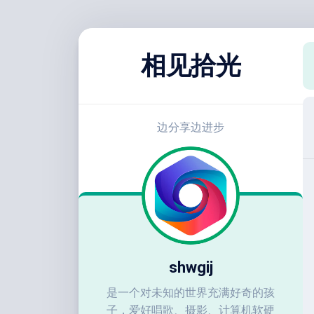
跳
至
相见拾光
内
容
边分享边进步
shwgij
是一个对未知的世界充满好奇的孩
子，爱好唱歌、摄影、计算机软硬