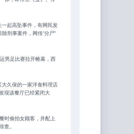
生一起高坠事件，有网民发
除刑事案件，网传“分尸”
奥运男足比赛拉开帷幕，西
区大久保的一家洋食料理店
发现该餐厅已经紧闭大
送餐时偷拍女顾客，并配上
排查。