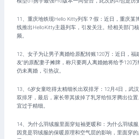
模型o1携手最强Pro版本一同登台，此次的AI也是
11、重庆地铁现Hello Kitty列车？假：近日，重
线推出HelloKitty主题列车，引发关注。经相关部
频。
12、女子为让男子离婚给原配转账120万：近日，福
友”的原配妻子摊牌，称只要两人离婚她将给予120
仍未离婚，引热议。
13、6岁女童吃得太精细长出双排牙：12月4日，武
双排牙，最后，家长带其拔掉了乳牙给恒牙腾出位置
宜过于精细。
14、为什么羽绒服里面穿短袖更暖和：为什么羽绒
因竟是羽绒服的保暖原理和空气层的影响，里面穿的