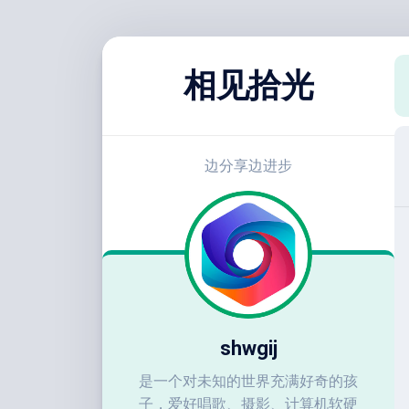
跳
至
相见拾光
内
容
边分享边进步
shwgij
是一个对未知的世界充满好奇的孩
子，爱好唱歌、摄影、计算机软硬