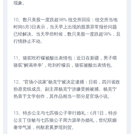
现象。
10、数只美股一度跌超98% 纽交所回应：纽交所当地
时间6月3日表示，当天早上出现的股票异常报价问题
已经解决。当天早些时候，数只美股一度跌超98%，且
行情静止不动。
11、骆驼吃柠檬被酸出表情包：近日在新疆，男子喂
骆驼“解渴串串”，吃到柠檬后，骆驼被酸出表情包。
12、“官场小说家”杨克宁被决定逮捕：日前，四川省政
协原党组成员、副主席杨克宁涉嫌受贿被捕。杨克宁
热衷于文学创作，其作品相当一部分是官场小说。
13、特步公主与七匹狼公子举行婚礼：6月1日，特步
公主丁佳敏与七匹狼公子周力源举办婚礼，世纪联姻
奢华气派，何猷君奚梦瑶到贺。