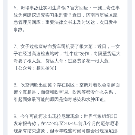
6、坍塌事故让实习生背锅？官方回应：一施工责任事
故为何建议追究实习生刑责？近日，济南市历城区应
急管理局回应：重要法律文书未及时送达，次日发生
事故。
7、女子过检查站向货车司机要了根大葱：近日，一女
子在经过高速检查站时，“社牛症”发作，向隔壁货运大
哥要了根大葱。货运大哥：过路费多花一根大葱。
【公众号：相见拾光】
8、吹空调吹出面瘫？存在误区：空调对着吹会引起面
瘫？真相是，面瘫和吹空调、吹风等都没什么关系，
引起面瘫最可能的原因是病毒感染和水肿压迫。
9、今年可能再次出现拉尼娜现象：世界气象组织3日
发布报告称，在2023年至2024年前几个月的厄尔尼诺
现象有结束迹象，但今年晚些时候可能会出现拉尼娜