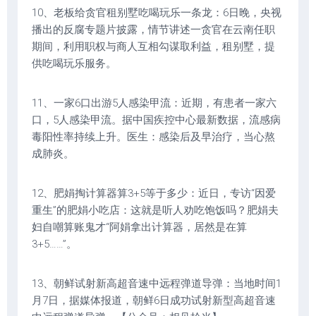
10、老板给贪官租别墅吃喝玩乐一条龙：6日晚，央视
播出的反腐专题片披露，情节讲述一贪官在云南任职
期间，利用职权与商人互相勾谋取利益，租别墅，提
供吃喝玩乐服务。
11、一家6口出游5人感染甲流：近期，有患者一家六
口，5人感染甲流。据中国疾控中心最新数据，流感病
毒阳性率持续上升。医生：感染后及早治疗，当心熬
成肺炎。
12、肥娟掏计算器算3+5等于多少：近日，专访“因爱
重生”的肥娟小吃店：这就是听人劝吃饱饭吗？肥娟夫
妇自嘲算账鬼才“阿娟拿出计算器，居然是在算
3+5……”。
13、朝鲜试射新高超音速中远程弹道导弹：当地时间1
月7日，据媒体报道，朝鲜6日成功试射新型高超音速