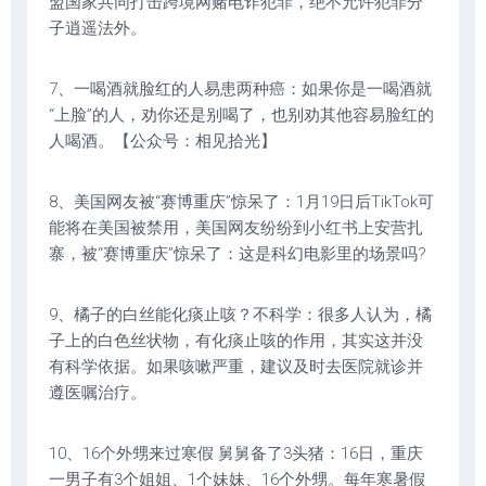
盟国家共同打击跨境网赌电诈犯罪，绝不允许犯罪分
子逍遥法外。
7、一喝酒就脸红的人易患两种癌：如果你是一喝酒就
“上脸”的人，劝你还是别喝了，也别劝其他容易脸红的
人喝酒。【公众号：相见拾光】
8、美国网友被“赛博重庆”惊呆了：1月19日后TikTok可
能将在美国被禁用，美国网友纷纷到小红书上安营扎
寨，被“赛博重庆”惊呆了：这是科幻电影里的场景吗?
9、橘子的白丝能化痰止咳？不科学：很多人认为，橘
子上的白色丝状物，有化痰止咳的作用，其实这并没
有科学依据。如果咳嗽严重，建议及时去医院就诊并
遵医嘱治疗。
10、16个外甥来过寒假 舅舅备了3头猪：16日，重庆
一男子有3个姐姐、1个妹妹、16个外甥。每年寒暑假