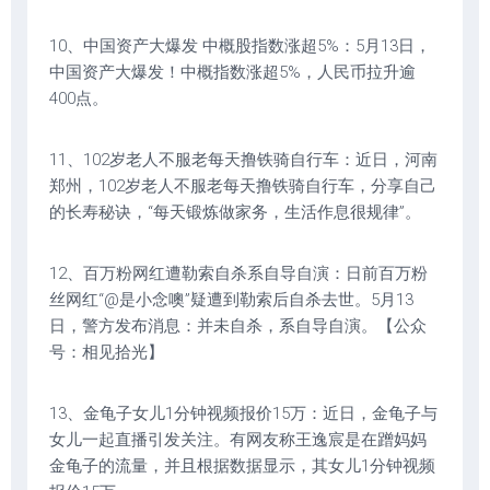
10、中国资产大爆发 中概股指数涨超5%：5月13日，
中国资产大爆发！中概指数涨超5%，人民币拉升逾
400点。
11、102岁老人不服老每天撸铁骑自行车：近日，河南
郑州，102岁老人不服老每天撸铁骑自行车，分享自己
的长寿秘诀，“每天锻炼做家务，生活作息很规律”。
12、百万粉网红遭勒索自杀系自导自演：日前百万粉
丝网红“@是小念噢”疑遭到勒索后自杀去世。5月13
日，警方发布消息：并未自杀，系自导自演。【公众
号：相见拾光】
13、金龟子女儿1分钟视频报价15万：近日，金龟子与
女儿一起直播引发关注。有网友称王逸宸是在蹭妈妈
金龟子的流量，并且根据数据显示，其女儿1分钟视频