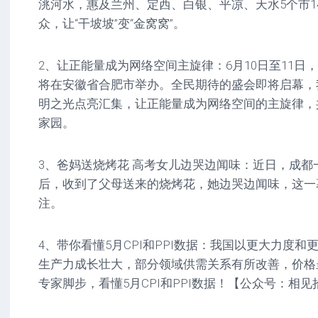
洮河水，惠及兰州、定西、白银、平凉、天水5个市14
众，让“干坡坡”变“金窝窝”。
2、让正能量成为网络空间主旋律：6月10日至11日，
将在安徽省合肥市举办。全民期待的盛会即将启幕，
明之光点亮汇集，让正能量成为网络空间的主旋律，
家园。
3、爸妈送烧烤花 高考女儿边哭边闻味：近日，成都
后，收到了父母送来的烧烤花，她边哭边闻味，这一
注。
4、带你看懂5月CPI和PPI数据：我国以更大力度
生产力成长壮大，部分领域供需关系有所改善，价格
专家脚步，看懂5月CPI和PPI数据！【公众号：相见