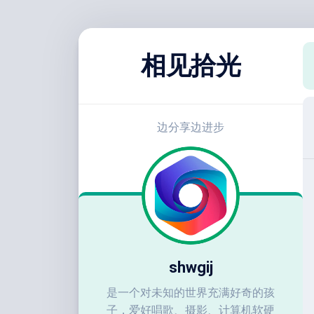
跳
至
相见拾光
内
容
边分享边进步
shwgij
是一个对未知的世界充满好奇的孩
子，爱好唱歌、摄影、计算机软硬