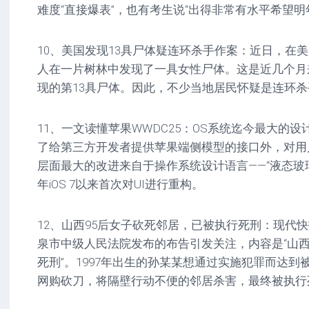
难度“直接爆表”，也有考生说“出得非常有水平希望明
10、美国发现13具尸体疑连环杀手作案：近日，在
人在一片树林中发现了一具女性尸体。这是近几个月
现的第13具尸体。因此，不少当地居民怀疑是连环
11、一文读懂苹果WWDC25：OS系统迄今最大的
了给第三方开发者提供苹果端侧模型的接口外，对用
层面最大的改进来自于操作系统设计语言——“液态玻璃
年iOS 7以来首次对UI进行重构。
12、山西95后女子砍死邻居，已被执行死刑：现代
泉市中级人民法院发布的布告引发关注，内容是“山西
死刑”。1997年出生的孙某某想通过实施犯罪而达
网购砍刀，将隔壁行动不便的邻居杀害，最终被执行