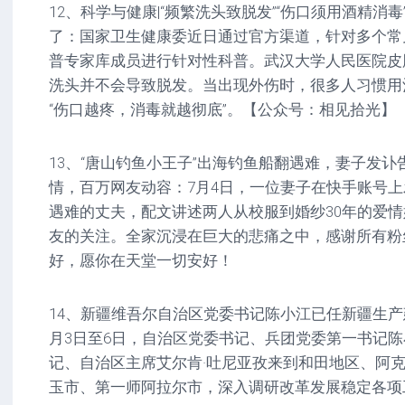
12、科学与健康|“频繁洗头致脱发”“伤口须用酒精消
了：国家卫生健康委近日通过官方渠道，针对多个常
普专家库成员进行针对性科普。武汉大学人民医院皮
洗头并不会导致脱发。当出现外伤时，很多人习惯用
“伤口越疼，消毒就越彻底”。【公众号：相见拾光】
13、“唐山钓鱼小王子”出海钓鱼船翻遇难，妻子发讣
情，百万网友动容：7月4日，一位妻子在快手账号
遇难的丈夫，配文讲述两人从校服到婚纱30年的爱
友的关注。全家沉浸在巨大的悲痛之中，感谢所有粉
好，愿你在天堂一切安好！
14、新疆维吾尔自治区党委书记陈小江已任新疆生产
月3日至6日，自治区党委书记、兵团党委第一书记
记、自治区主席艾尔肯·吐尼亚孜来到和田地区、阿
玉市、第一师阿拉尔市，深入调研改革发展稳定各项