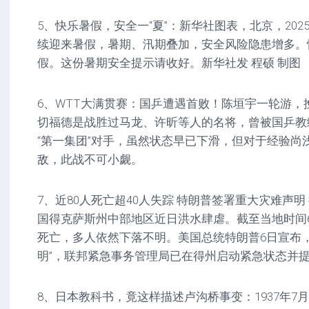
5、快乐暑假，安全一“夏”：新华社图表，北京，202
续迎来暑假，暑期、汛期叠加，安全风险隐患增多。
假。这份暑期安全提示请收好。新华社发 程硕 制图
6、WTT大满贯赛：国乒遭遇首败！陈垣宇一轮游，
切福德是战胜过马龙、许昕等人的名将，曾被国乒教
“第一集团”对手，虽然状态早已下滑，但对于经验尚
敌，此战不可小觑。
7、近80人死亡超40人失踪 特朗普签署重大灾难声
国得克萨斯州中部地区近日洪水肆虐。截至当地时间6
死亡，多人依然下落不明。美国总统特朗普6日宣布，
明”，联邦紧急事务管理局已在得州启动紧急状态并
8、日本教科书，竟这样描述卢沟桥事变：1937年7