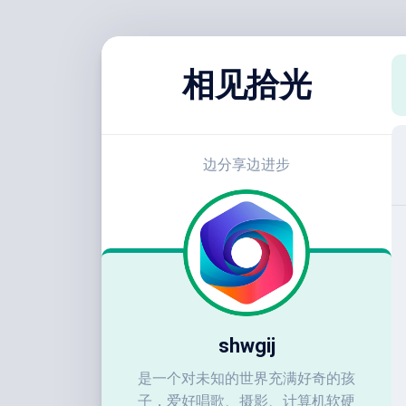
跳
至
相见拾光
内
容
边分享边进步
shwgij
是一个对未知的世界充满好奇的孩
子，爱好唱歌、摄影、计算机软硬