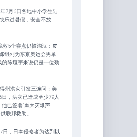
5年7月6日各地中小学生陆
快乐过暑假，安全不放
挽救5个赛点仍被淘汰：皮
练组列为东京奥运会男单
浅的陈垣宇来说仍是一位劲
明 得州洪灾引发三连问：美
日，洪灾已造成至少79人
他已签署“重大灾难声
提供联邦救助。
月7日，日本侵略者为达到以