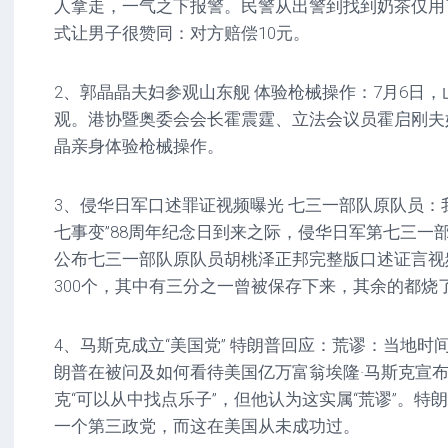
人拿走，一气之下报警。民警从出警到找到奶茶仅用
式让男子很赞同：对方赔偿10元。
2、郭晶晶夫妇参观山东舰 体验枪械操作：7月6日
观。港协暨奥委会会长霍震霆、立法会议员霍启刚夫
晶亲身体验枪械操作。
3、侵华日军口述罪证视频曝光 七三一部队原队员：我
七事变”88周年纪念日到来之际，侵华日军第七三一
公布七三一部队原队员胡桃泽正邦完整版口述证言视
300个，其中有三分之一曾被保存下来，其余的都烧
4、马斯克成立“美国党” 特朗普回应：荒谬：当地时
朗普在被问及如何看待美国亿万富翁埃隆·马斯克宣
克“可以从中找点乐子”，但他认为这实属“荒谬”。特
一个第三政党，而这在美国从未成功过。