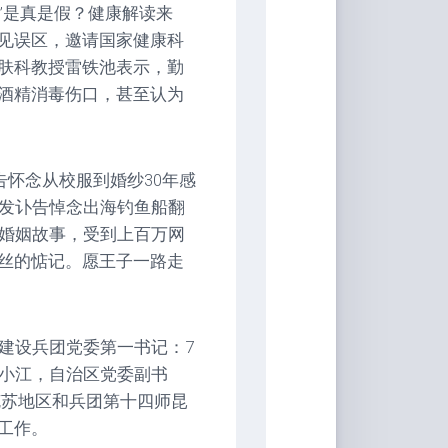
毒”是真是假？健康解读来
见误区，邀请国家健康科
肤科教授雷铁池表示，勤
酒精消毒伤口，甚至认为
告怀念从校服到婚纱30年感
上发讣告悼念出海钓鱼船翻
情婚姻故事，受到上百万网
丝的惦记。愿王子一路走
建设兵团党委第一书记：7
陈小江，自治区党委副书
克苏地区和兵团第十四师昆
工作。