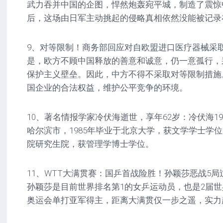
武力吞并中国的企图，悍然炮轰宛平城，制造了震惊
后，这场由日军主动挑起的侵略真相依然没能被记录
9、对等限制！商务部回应对自欧盟进口医疗器械采
是，欧方不顾中国释放的善意和诚意，仍一意孤行，
保护主义壁垒。因此，中方不得不采取对等限制措施
国企业的合法权益，维护公平竞争的环境。
10、著名情报学家冷伏海逝世，享年62岁：冷伏海19
哈尔滨市，1985年毕业于北京大学，获文学学士学位
院研究生院，获管理学博士学位。
11、WTT大满贯赛：国乒首战险胜！孙颖莎恶战5
孙颖莎是目前世界排名第1的女乒运动员，也是2届
奥运会单打亚军得主，距离大满贯仅一步之遥，实力