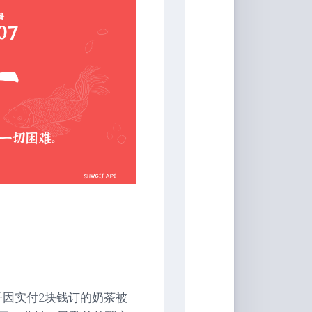
男子因实付2块钱订的奶茶被