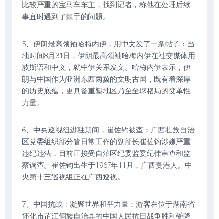
比较严重的宝马车车主，找到记者，称他在处理后续
事宜时遇到了棘手的问题。
5、伊朗最高领袖哈梅内伊，用中文发了一条帖子：当
地时间8月31日，伊朗最高领袖哈梅内伊在社交媒体用
波斯语和中文，就中伊关系发文。哈梅内伊表示，伊
朗与中国作为亚洲东西两翼的文明古国，既有着深厚
的历史底蕴，更具备重塑地区乃至全球格局的变革性
力量。
6、中央巡视组进驻期间，崔佐钧被查：广西壮族自治
区党委组织部分管日常工作的副部长崔佐钧涉嫌严重
违纪违法，目前正接受自治区纪委监委纪律审查和监
察调查。崔佐钧出生于1967年11月，广西贵港人。中
央第十三巡视组正在广西巡视。
7、中国抗战：凝聚世界和平力量：游客在位于湖南省
怀化市芷江侗族自治县的中国人民抗日战争胜利受降