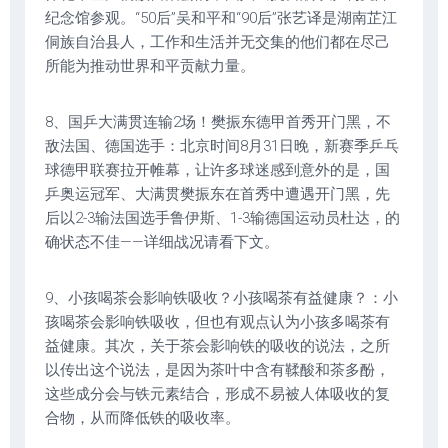
纪念馆参观。“50后”吴和平和“90后”张艺译是湖南芷江
侗族自治县人，工作和生活并无交集的他们都在尽己
所能为推动世界和平贡献力量。
8、国乒大满贯连输2场！樊振东德甲首秀开门黑，不
敌法国、德国选手：北京时间8月31日晚，新赛季乒乓
球德甲联赛拉开帷幕，让许多球迷感到意外的是，国
乒奥运冠军、大满贯樊振东在首秀中遭遇开门黑，先
后以2-3输法国选手鲁伊斯、1-3输德国运动员杜达，的
确状态不佳——详细战况请看下文。
9、小孩喝茶会影响铁吸收？小孩喝茶有益健康？：小
孩喝茶会影响铁吸收，但也有观点认为小孩多喝茶有
益健康。其次，关于茶会影响铁的吸收的说法，之所
以传出这个说法，是因为茶叶中含有鞣酸和茶多酚，
这些成分会与铁元素结合，形成不易被人体吸收的复
合物，从而降低铁的吸收率。