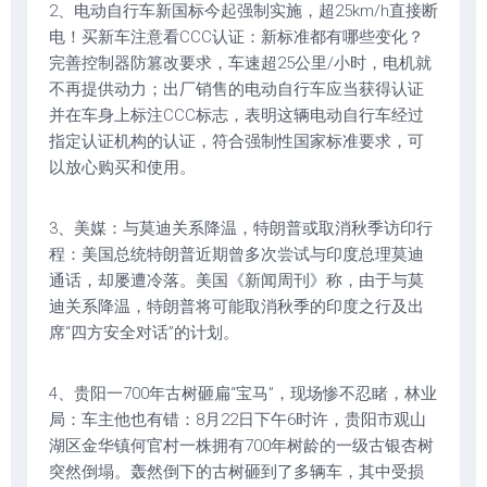
2、电动自行车新国标今起强制实施，超25km/h直接断
电！买新车注意看CCC认证：新标准都有哪些变化？
完善控制器防篡改要求，车速超25公里/小时，电机就
不再提供动力；出厂销售的电动自行车应当获得认证
并在车身上标注CCC标志，表明这辆电动自行车经过
指定认证机构的认证，符合强制性国家标准要求，可
以放心购买和使用。
3、美媒：与莫迪关系降温，特朗普或取消秋季访印行
程：美国总统特朗普近期曾多次尝试与印度总理莫迪
通话，却屡遭冷落。美国《新闻周刊》称，由于与莫
迪关系降温，特朗普将可能取消秋季的印度之行及出
席“四方安全对话”的计划。
4、贵阳一700年古树砸扁“宝马”，现场惨不忍睹，林业
局：车主他也有错：8月22日下午6时许，贵阳市观山
湖区金华镇何官村一株拥有700年树龄的一级古银杏树
突然倒塌。轰然倒下的古树砸到了多辆车，其中受损