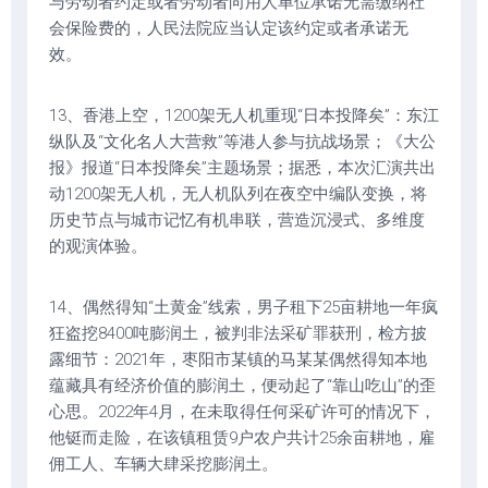
与劳动者约定或者劳动者向用人单位承诺无需缴纳社
会保险费的，人民法院应当认定该约定或者承诺无
效。
13、香港上空，1200架无人机重现“日本投降矣”：东江
纵队及“文化名人大营救”等港人参与抗战场景；《大公
报》报道“日本投降矣”主题场景；据悉，本次汇演共出
动1200架无人机，无人机队列在夜空中编队变换，将
历史节点与城市记忆有机串联，营造沉浸式、多维度
的观演体验。
14、偶然得知“土黄金”线索，男子租下25亩耕地一年疯
狂盗挖8400吨膨润土，被判非法采矿罪获刑，检方披
露细节：2021年，枣阳市某镇的马某某偶然得知本地
蕴藏具有经济价值的膨润土，便动起了“靠山吃山”的歪
心思。2022年4月，在未取得任何采矿许可的情况下，
他铤而走险，在该镇租赁9户农户共计25余亩耕地，雇
佣工人、车辆大肆采挖膨润土。