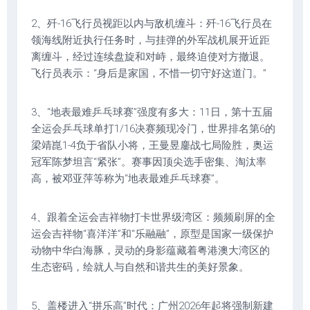
2、歼-16飞行员视距以内与敌机缠斗：歼-16飞行员在
领海线附近执行任务时，与挂弹的外军战机展开近距
离缠斗，经过连续盘旋和对峙，最终迫使对方撤退。
飞行员表示：“身后是家国，不惜一切守好这道门。”
3、“地表最难乒乓球赛”强度有多大：11日，第十五届
全运会乒乓球单打1/16决赛频现冷门，世界排名第6的
梁靖崑1-4负于省队小将，王曼昱鏖战七局险胜，奥运
冠军陈梦坦言“紧张”。赛事因顶尖选手密集、淘汰率
高，被邓亚萍等称为“地表最难乒乓球赛”。
4、跟着全运会吉祥物打卡世界级湾区：频频刷屏的全
运会吉祥物“喜洋洋”和“乐融融”，原型是国家一级保护
动物中华白海豚，灵动的身影蕴藏着粤港澳大湾区的
生态密码，绘就人与自然和谐共生的美好景象。
5、盖楼进入“拼乐高”时代：广州2026年起将强制新建