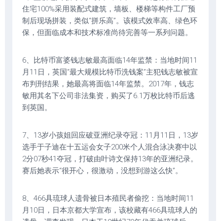
住宅100%采用装配式建筑，墙板、楼梯等构件工厂预
制后现场拼装，类似“拼乐高”。该模式效率高、绿色环
保，但面临成本和技术标准尚待完善等一系列问题。
6、比特币富婆钱志敏最高面临14年监禁：当地时间11
月11日，英国“最大规模比特币洗钱案”主犯钱志敏被宣
布判刑结果，她最高将面临14年监禁。2017年，钱志
敏用其名下公司非法集资，购买了6.1万枚比特币后逃
到英国。
7、13岁小孩姐回应破亚洲纪录夺冠：11月11日，13岁
选手于子迪在十五运会女子200米个人混合泳决赛中以
2分07秒41夺冠，打破由叶诗文保持13年的亚洲纪录。
赛后她表示“很开心，很激动，没想到游这么快”。
8、466具琉球人遗骨被日本殖民者偷挖：当地时间11
月10日，日本京都大学宣布，该校藏有466具琉球人的