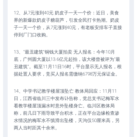
12、从7元涨到40元 奶皮子一天一个价：近日，美食
界的新爆款奶皮子糖葫芦，引发全民打卡热潮。奶皮
子一天一个价，从7元涨到40元，有老板安排车子直接
停到厂门口收购。
13、“最丑建筑”铜钱大厦拍卖 无人报名：今年10月
底，广州圆大厦以13.6亿元起拍，该大楼曾被评为“最
丑建筑”。截至11月11日16时，平台显示无人报名，根
据处置人要求，竞买人报名需缴纳6798万元保证金。
14、中学书记教学楼屋顶坠亡 教体局回应：11月11
日，江西省临川三中发布讣告称，党总支书记梅军水
看教学楼屋顶漏水时意外坠楼身亡。临川区教体局
称，前几日下雨导致平台积水，正在平台边缘检查渗
水情况的梅军水不慎滑出坠楼，天沟仅50厘米高，另
两人当时距其十余米。