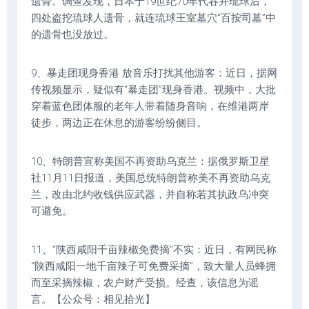
遗骨。调查发现，日本于19世纪70年代吞并琉球后，
四处盗挖琉球人遗骨，就连琉球王室墓穴“百按司墓”中
的遗骨也没放过。
9、暴走团现身香港 放音乐打扰其他游客：近日，据网
传视频显示，疑似有“暴走团”现身香港。视频中，大批
穿着蓝色团体服的老年人带着随身音响，在维港两岸
徒步，两边正在休息的游客纷纷侧目。
10、特朗普宣称美国不再资助乌克兰：据俄罗斯卫星
社11月11日报道，美国总统特朗普称美不再资助乌克
兰，改由北约收钱供应武器，并自称若其执政乌冲突
可避免。
11、“陕西咸阳千亩辣椒免费摘”不实：近日，有网民称
“陕西咸阳一地千亩辣子可免费采摘”，致大量人员蜂拥
而至采摘辣椒，农户财产受损。经查，该信息为谣
言。【公众号：相见拾光】