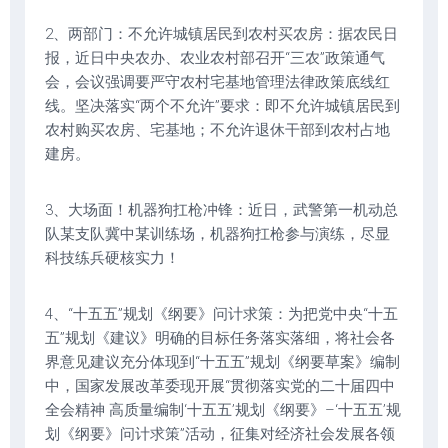
2、两部门：不允许城镇居民到农村买农房：据农民日
报，近日中央农办、农业农村部召开“三农”政策通气
会，会议强调要严守农村宅基地管理法律政策底线红
线。坚决落实“两个不允许”要求：即不允许城镇居民到
农村购买农房、宅基地；不允许退休干部到农村占地
建房。
3、大场面！机器狗扛枪冲锋：近日，武警第一机动总
队某支队冀中某训练场，机器狗扛枪参与演练，尽显
科技练兵硬核实力！
4、“十五五”规划《纲要》问计求策：为把党中央“十五
五”规划《建议》明确的目标任务落实落细，将社会各
界意见建议充分体现到“十五五”规划《纲要草案》编制
中，国家发展改革委现开展“贯彻落实党的二十届四中
全会精神 高质量编制‘十五五’规划《纲要》–‘十五五’规
划《纲要》问计求策”活动，征集对经济社会发展各领