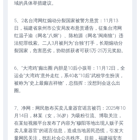
域的具体举措建议。
5、2名台湾网红煽动分裂国家被警方悬赏：11月13
日，福建省泉州市公安局发布悬赏通告，征集台湾网
红温子渝（网名“八炯”）、陈柏源（网名“闽南狼”）违
法犯罪线索。二人3月被列为“台独”打手，长期煽动分
裂国家，危害恶劣，协助抓获者可获5万-25万元奖励。
6、“大湾鸡”癫出圈 内胆是10后小孩哥：11月12日，全
运会“大湾鸡”意外走红，系40名“10后”武校学生扮演，
被称为“史上最癫吉祥物”，总指挥：没想到会这么出
圈。
7、净网：网民散布买卖儿童器官谣言被罚：2025年10
月14日，林某（女，36岁）为吸粉引流、博取关注，
在某短视频平台发布了内容为“穆阳等地出现人贩子买
卖儿童器官”的谣言信息，造成当地居民恐慌，引发大
量网民关注，扰乱社会公共秩序。目前，福建福安市