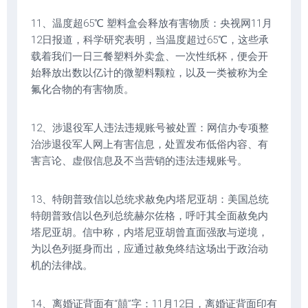
11、温度超65℃ 塑料盒会释放有害物质：央视网11月
12日报道，科学研究表明，当温度超过65℃，这些承
载着我们一日三餐塑料外卖盒、一次性纸杯，便会开
始释放出数以亿计的微塑料颗粒，以及一类被称为全
氟化合物的有害物质。
12、涉退役军人违法违规账号被处置：网信办专项整
治涉退役军人网上有害信息，处置发布低俗内容、有
害言论、虚假信息及不当营销的违法违规账号。
13、特朗普致信以总统求赦免内塔尼亚胡：美国总统
特朗普致信以色列总统赫尔佐格，呼吁其全面赦免内
塔尼亚胡。信中称，内塔尼亚胡曾直面强敌与逆境，
为以色列挺身而出，应通过赦免终结这场出于政治动
机的法律战。
14、离婚证背面有“囍”字：11月12日，离婚证背面印有