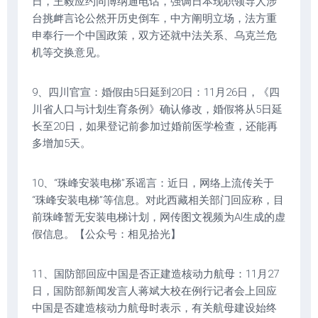
日，王毅应约同博纳通电话，强调日本现职领导人涉
台挑衅言论公然开历史倒车，中方阐明立场，法方重
申奉行一个中国政策，双方还就中法关系、乌克兰危
机等交换意见。
9、四川官宣：婚假由5日延到20日：11月26日，《四
川省人口与计划生育条例》确认修改，婚假将从5日延
长至20日，如果登记前参加过婚前医学检查，还能再
多增加5天。
10、“珠峰安装电梯”系谣言：近日，网络上流传关于
“珠峰安装电梯”等信息。对此西藏相关部门回应称，目
前珠峰暂无安装电梯计划，网传图文视频为AI生成的虚
假信息。【公众号：相见拾光】
11、国防部回应中国是否正建造核动力航母：11月27
日，国防部新闻发言人蒋斌大校在例行记者会上回应
中国是否建造核动力航母时表示，有关航母建设始终