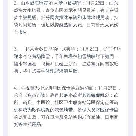
2、山东威海地震 有人梦中被晃醒：11月28日，山东
威海发生地震，多位市民表示有明显震感，有人在睡
梦中被晃醒。部分网友描述车辆和床体出现晃动，持
续时间短暂，但足以惊醒熟睡人员。目前暂无人员伤
亡报告。
3、一起来看冬日里的中式美学：11月26日，辽宁多地
迎来今冬首场降雪，千年白塔在初雪的映衬下如同一
幅水墨画卷，飞檐斗拱覆上新白，红墙黛瓦间雪絮轻
扬，将中式美学体现得淋漓尽致。
4、央视曝光小诊所用医保卡换豆油和面：11月27日，
总台《焦点访谈》栏目起底小诊所欺诈骗保乱象：诊
所、药店、中医馆、社区卫生服务站等医保定点医药
机构成为欺诈骗保的灰色地带。参保人员将医保卡里
的钱套出后，可在卫生服务站换购米面粮油、日用百
货等生活用品。