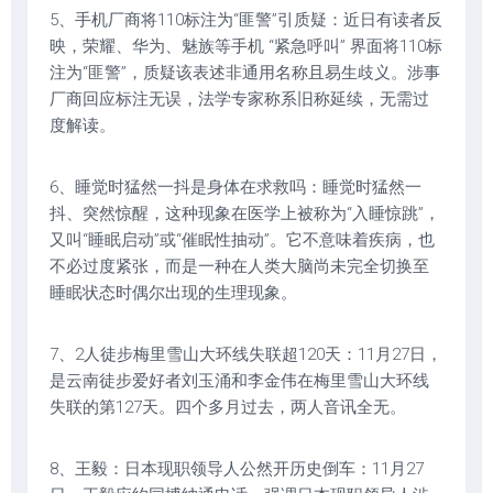
5、手机厂商将110标注为“匪警”引质疑：近日有读者反
映，荣耀、华为、魅族等手机 “紧急呼叫” 界面将110标
注为“匪警”，质疑该表述非通用名称且易生歧义。涉事
厂商回应标注无误，法学专家称系旧称延续，无需过
度解读。
6、睡觉时猛然一抖是身体在求救吗：睡觉时猛然一
抖、突然惊醒，这种现象在医学上被称为“入睡惊跳”，
又叫“睡眠启动”或“催眠性抽动”。它不意味着疾病，也
不必过度紧张，而是一种在人类大脑尚未完全切换至
睡眠状态时偶尔出现的生理现象。
7、2人徒步梅里雪山大环线失联超120天：11月27日，
是云南徒步爱好者刘玉涌和李金伟在梅里雪山大环线
失联的第127天。四个多月过去，两人音讯全无。
8、王毅：日本现职领导人公然开历史倒车：11月27