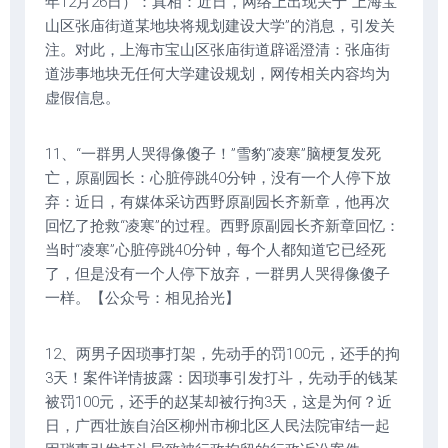
年12月26日）：真相：近日，网络上出现关于“上海宝
山区张庙街道某地块将规划建设大学”的消息，引发关
注。对此，上海市宝山区张庙街道辟谣澄清：张庙街
道涉事地块无任何大学建设规划，网传相关内容均为
虚假信息。
11、“一群男人哭得像傻子！”雪豹“凌寒”脑梗复发死
亡，原副园长：心脏停跳40分钟，没有一个人停下放
弃：近日，有媒体采访西野原副园长齐新章，他再次
回忆了抢救“凌寒”的过程。西野原副园长齐新章回忆：
当时“凌寒”心脏停跳40分钟，每个人都知道它已经死
了，但是没有一个人停下放弃，一群男人哭得像傻子
一样。【公众号：相见拾光】
12、两男子因琐事打架，先动手的罚100元，还手的拘
3天！案件详情披露：因琐事引发打斗，先动手的钱某
被罚100元，还手的赵某却被行拘3天，这是为何？近
日，广西壮族自治区柳州市柳北区人民法院审结一起