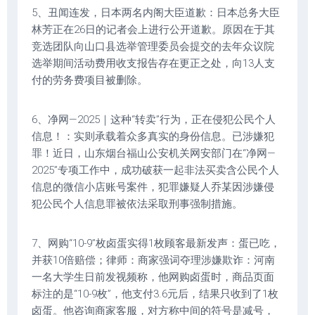
5、丑闻连发，日本两名内阁大臣道歉：日本总务大臣
林芳正在26日的记者会上进行公开道歉。原因在于其
竞选团队向山口县选举管理委员会提交的去年众议院
选举期间活动费用收支报告存在更正之处，向13人支
付的劳务费项目被删除。
6、净网—2025｜这种“转卖”行为，正在侵犯公民个人
信息！：实则承载着众多真实的身份信息。已涉嫌犯
罪！近日，山东烟台福山公安机关网安部门在“净网—
2025”专项工作中，成功破获一起非法买卖含公民个人
信息的微信小店账号案件，犯罪嫌疑人乔某因涉嫌侵
犯公民个人信息罪被依法采取刑事强制措施。
7、网购“10-9”枚卤蛋实得1枚顾客最新发声：蛋已吃，
并获10倍赔偿；律师：商家强词夺理涉嫌欺诈：河南
一名大学生日前发视频称，他网购卤蛋时，商品页面
标注的是“10-9枚”，他支付3.6元后，结果只收到了1枚
卤蛋。他咨询商家客服，对方称中间的符号是减号，