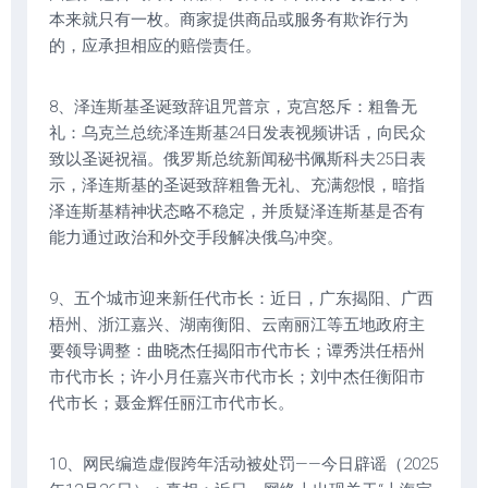
本来就只有一枚。商家提供商品或服务有欺诈行为
的，应承担相应的赔偿责任。
8、泽连斯基圣诞致辞诅咒普京，克宫怒斥：粗鲁无
礼：乌克兰总统泽连斯基24日发表视频讲话，向民众
致以圣诞祝福。俄罗斯总统新闻秘书佩斯科夫25日表
示，泽连斯基的圣诞致辞粗鲁无礼、充满怨恨，暗指
泽连斯基精神状态略不稳定，并质疑泽连斯基是否有
能力通过政治和外交手段解决俄乌冲突。
9、五个城市迎来新任代市长：近日，广东揭阳、广西
梧州、浙江嘉兴、湖南衡阳、云南丽江等五地政府主
要领导调整：曲晓杰任揭阳市代市长；谭秀洪任梧州
市代市长；许小月任嘉兴市代市长；刘中杰任衡阳市
代市长；聂金辉任丽江市代市长。
10、网民编造虚假跨年活动被处罚——今日辟谣（2025