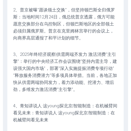
2、普京被曝“愿谈领土交换”，但坚持顿巴斯全归俄罗
斯：当地时间12月24日，俄总统普京透露，俄方可能
愿意交换部分在乌控制区，但顿巴斯地区的全部领土
必须归属俄罗斯。普京在克里姆林宫举行的会议上，
向商界高层通报了和平计划的细节。
3、2025年终经济观察|供需两端齐发力 激活消费“主引
擎”：举行的中央经济工作会议围绕“坚持内需主导，建
设强大国内市场”，部署“深入实施提振消费专项行动”
“释放服务消费潜力”等多项具体举措。当前，各地正加
快从供需两端协同发力，着力添动能、挖潜力、增后
劲，多维发力激活消费“主引擎”。
4、青知讲说人·这young探北京|智能制造：在机械臂间
看见未来：青知讲说人·这young探北京|智能制造：在
机械臂间看见未来