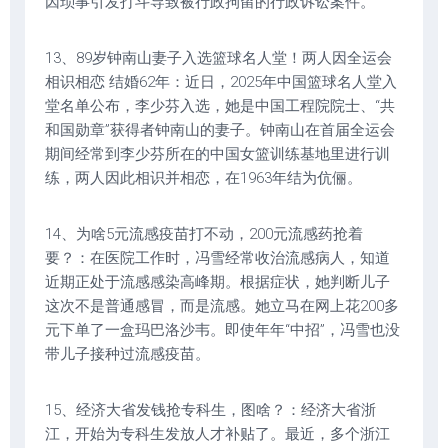
因琐事引发打斗导致被行政拘留的行政诉讼案件。
13、89岁钟南山妻子入选篮球名人堂！两人因全运会
相识相恋 结婚62年：近日，2025年中国篮球名人堂入
堂名单公布，李少芬入选，她是中国工程院院士、“共
和国勋章”获得者钟南山的妻子。钟南山在首届全运会
期间经常到李少芬所在的中国女篮训练基地里进行训
练，两人因此相识并相恋，在1963年结为伉俪。
14、为啥5元流感疫苗打不动，200元流感药抢着
要？：在医院工作时，冯雪经常收治流感病人，知道
近期正处于流感感染高峰期。根据症状，她判断儿子
这次不是普通感冒，而是流感。她立马在网上花200多
元下单了一盒玛巴洛沙韦。即使年年“中招”，冯雪也没
带儿子接种过流感疫苗。
15、经济大省发钱抢专科生，图啥？：经济大省浙
江，开始为专科生发放人才补贴了。最近，多个浙江